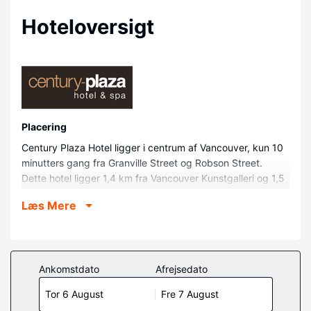
Hoteloversigt
Placering
Century Plaza Hotel ligger i centrum af Vancouver, kun 10
minutters gang fra Granville Street og Robson Street.
Dette hotel ligger 1,4 km fra Vancouver Kunstgalleri og 1,5
km fra English Bay Beach.
Læs Mere
Værelser
Føl dig hjemme i et af de 240 aircondition-afkølede
værelser, der indeholder køleskab og mikrobølgeovn. Din
seng er udstyret med topmadras og egyptiske
Ankomstdato
Afrejsedato
bomuldslagner. Der er et 32-tommers fladskærms-tv med
Tor 6 August
Fre 7 August
digitale kanaler, som sørger for underholdningen, og med