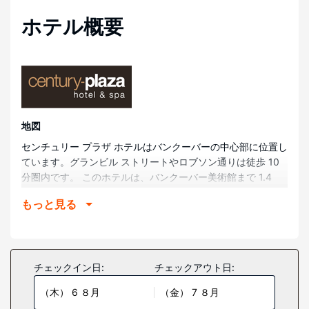
ホテル概要
地図
センチュリー プラザ ホテルはバンクーバーの中心部に位置し
ています。グランビル ストリートやロブソン通りは徒歩 10
分圏内です。 このホテルは、バンクーバー美術館まで 1.4
km、イングリッシュ ベイ ビーチまで 1.5 km の場所に位置
もっと見る
しています。
部屋
全部で 240 ある冷房完備の客室には冷蔵庫、電子レンジなど
が備わっており、ゆっくりおくつろぎいただけます。ピロー
チェックイン日:
チェックアウト日:
トップのベッドに、エジプト綿のシーツが付いています。32
（木） 6 ８月
（金） 7 ８月
インチの薄型テレビでデジタルをご覧いただけるほか、WiFi