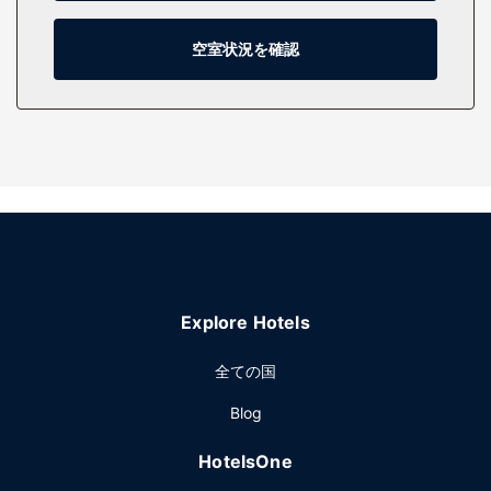
(無料)などもご利用いただけます。シャワー付き浴槽のある
専用バスルームには、バスアメニティ (無料)、ヘアドライヤ
ーが備わっています。
空室状況を確認
施設
屋内プール、スチームサウナ、24 時間営業のフィットネスセ
ンターをはじめとする多種多彩なレクリエーション設備をご
利用ください。このアールデコ様式のホテルでは、その他に
もWiFi (無料)、コンシェルジュ サービス、ヘアサロンをご利
用いただけます。
レストラン
C|Prime Restaurantでイタリア料理を楽しめます。このステ
ーキハウスはバー / ラウンジを併設しています。コーヒーシ
Explore Hotels
ョップ / カフェでも食事を提供しています。
その他の施設
全ての国
24 時間対応ビジネスセンター、ドライクリーニング / ランド
Blog
リー サービス、24 時間対応フロントデスクをお使いいただ
けます。敷地内にはセルフパーキング (有料) が備わっていま
HotelsOne
す。