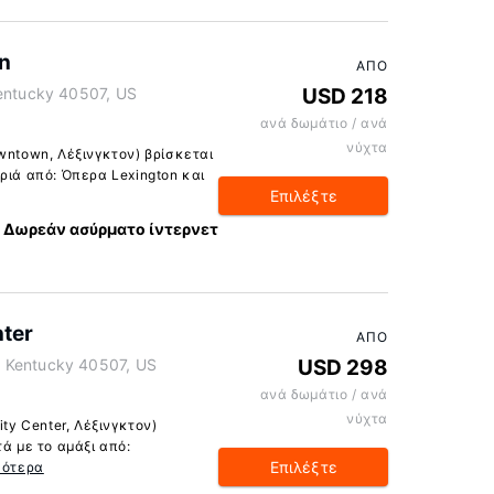
n
ΑΠΌ
Kentucky 40507, US
USD 218
ανά δωμάτιο / ανά
νύχτα
wntown, Λέξινγκτον) βρίσκεται
ριά από: Όπερα Lexington και
Επιλέξτε
Δωρεάν ασύρματο ίντερνετ
nter
ΑΠΌ
 Kentucky 40507, US
USD 298
ανά δωμάτιο / ανά
νύχτα
ity Center, Λέξινγκτον)
τά με το αμάξι από:
Επιλέξτε
σότερα