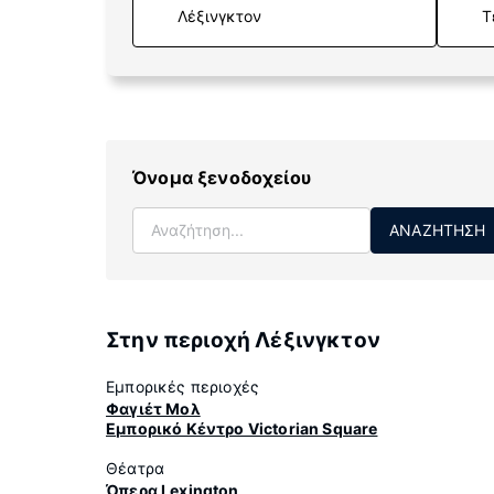
Τ
Όνομα ξενοδοχείου
ΑΝΑΖΉΤΗΣΗ
Στην περιοχή Λέξινγκτον
Εμπορικές περιοχές
Φαγιέτ Μολ
Εμπορικό Κέντρο Victorian Square
Θέατρα
Όπερα Lexington