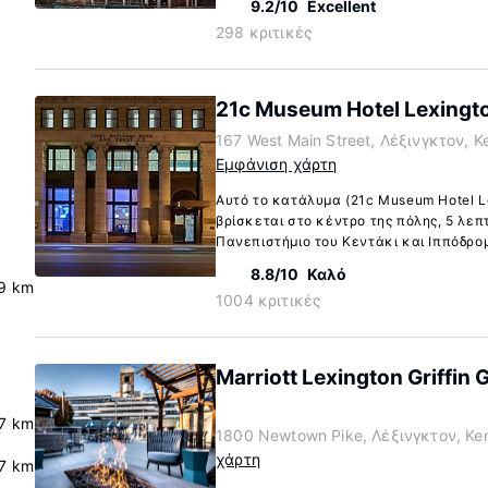
9.2/10
Excellent
298 κριτικές
21c Museum Hotel Lexingt
167 West Main Street, Λέξινγκτον, 
Εμφάνιση χάρτη
Αυτό το κατάλυμα (21c Museum Hotel Le
βρίσκεται στο κέντρο της πόλης, 5 λεπ
Πανεπιστήμιο του Κεντάκι και Ιππόδρομ
8.8/10
Καλό
9 km
1004 κριτικές
Marriott Lexington Griffin 
7 km
1800 Newtown Pike, Λέξινγκτον, Ke
χάρτη
7 km