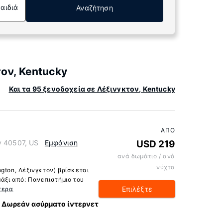
Παιδιά
Αναζήτηση
ον, Kentucky
Και τα 95 ξενοδοχεία σε Λέξινγκτον, Kentucky
ΑΠΌ
y 40507, US
Εμφάνιση
USD 219
ανά δωμάτιο / ανά
νύχτα
gton, Λέξινγκτον) βρίσκεται
μάξι από: Πανεπιστήμιο του
Επιλέξτε
τερα
Δωρεάν ασύρματο ίντερνετ