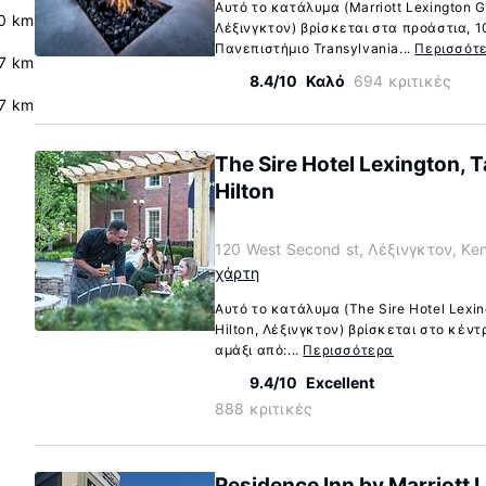
Αυτό το κατάλυμα (Marriott Lexington Gr
0 km
Λέξινγκτον) βρίσκεται στα προάστια, 1
Πανεπιστήμιο Transylvania...
Περισσότ
7 km
8.4/10
Καλό
694 κριτικές
.7 km
The Sire Hotel Lexington, T
Hilton
120 West Second st, Λέξινγκτον, Ke
χάρτη
Αυτό το κατάλυμα (The Sire Hotel Lexing
Hilton, Λέξινγκτον) βρίσκεται στο κέντ
αμάξι από:...
Περισσότερα
9.4/10
Excellent
888 κριτικές
Residence Inn by Marriott 