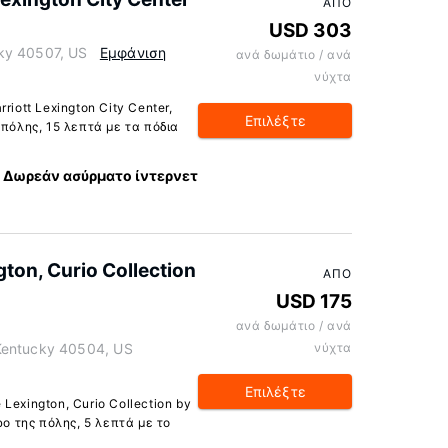
ΑΠΌ
USD 303
ky 40507, US
Εμφάνιση
ανά δωμάτιο / ανά
νύχτα
iott Lexington City Center,
Επιλέξτε
 πόλης, 15 λεπτά με τα πόδια
Δωρεάν ασύρματο ίντερνετ
ton, Curio Collection
ΑΠΌ
USD 175
ανά δωμάτιο / ανά
Kentucky 40504, US
νύχτα
Επιλέξτε
Lexington, Curio Collection by
ρο της πόλης, 5 λεπτά με το