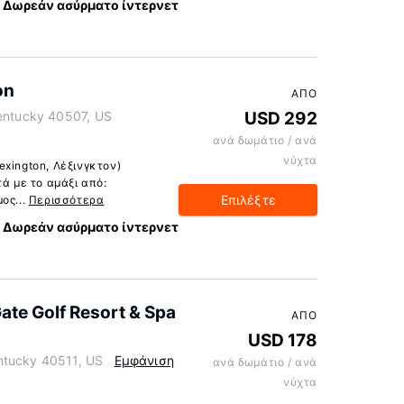
Δωρεάν ασύρματο ίντερνετ
on
ΑΠΌ
Kentucky 40507, US
USD 292
ανά δωμάτιο / ανά
νύχτα
xington, Λέξινγκτον)
τά με το αμάξι από:
Επιλέξτε
ος...
Περισσότερα
Δωρεάν ασύρματο ίντερνετ
Gate Golf Resort & Spa
ΑΠΌ
USD 178
ntucky 40511, US
Εμφάνιση
ανά δωμάτιο / ανά
νύχτα