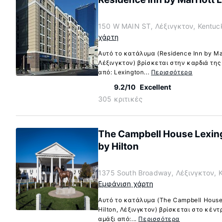
150 W MAIN ST, Λέξινγκτον, Kentuc
χάρτη
Αυτό το κατάλυμα (Residence Inn by Marr
Λέξινγκτον) βρίσκεται στην καρδιά της
από: Lexington...
Περισσότερα
9.2/10
Excellent
305 κριτικές
The Campbell House Lexing
by Hilton
1375 South Broadway, Λέξινγκτον, 
Εμφάνιση χάρτη
Αυτό το κατάλυμα (The Campbell House 
Hilton, Λέξινγκτον) βρίσκεται στο κέντ
αμάξι από:...
Περισσότερα