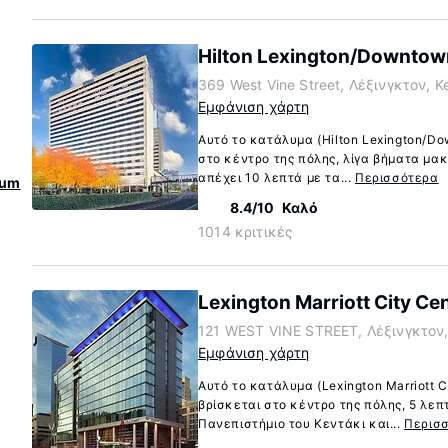
Hilton Lexington/Downtow
369 West Vine Street, Λέξινγκτον, 
Εμφάνιση χάρτη
Αυτό το κατάλυμα (Hilton Lexington/Do
στο κέντρο της πόλης, λίγα βήματα μακ
απέχει 10 λεπτά με τα...
Περισσότερα
eum
8.4/10
Καλό
1014 κριτικές
Lexington Marriott City Ce
121 WEST VINE STREET, Λέξινγκτον,
Εμφάνιση χάρτη
Αυτό το κατάλυμα (Lexington Marriott C
βρίσκεται στο κέντρο της πόλης, 5 λεπ
Πανεπιστήμιο του Κεντάκι και...
Περισ