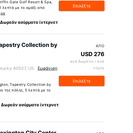
iffin Gate Golf Resort & Spa,
Επιλέξτε
0 λεπτά με το αμάξι από
ερα
Δωρεάν ασύρματο ίντερνετ
apestry Collection by
ΑΠΌ
USD 276
ανά δωμάτιο / ανά
ntucky 40507, US
Εμφάνιση
νύχτα
Επιλέξτε
ton, Tapestry Collection by
ρο της πόλης, 5 λεπτά με το
Δωρεάν ασύρματο ίντερνετ
Lexington City Center