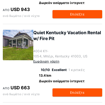
Δωρεάν ασύρματο ίντερνετ
USD 943
ΑΠΌ
Επιλέξτε
ανά δωμάτιο / ανά νύχτα
Quiet Kentucky Vacation Rental
w/ Fire Pit
4004 KY-
1054, Μπέρι, Kentucky 41003, US
Εμφάνιση χάρτη
10/10
Excellent
1 κριτικές
13.4 km
Δωρεάν ασύρματο ίντερνετ
USD 663
ΑΠΌ
Επιλέξτε
ανά δωμάτιο / ανά νύχτα