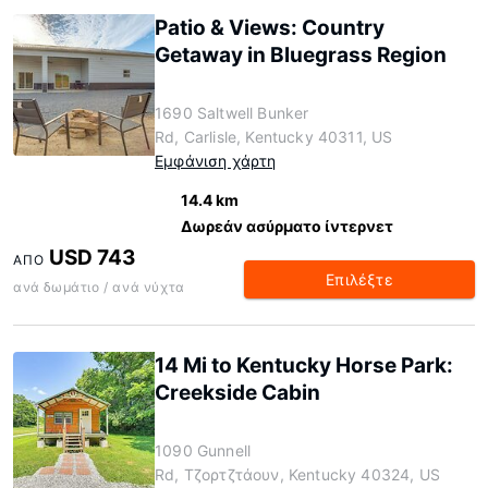
Patio & Views: Country
Getaway in Bluegrass Region
1690 Saltwell Bunker
Rd, Carlisle, Kentucky 40311, US
Εμφάνιση χάρτη
14.4 km
Δωρεάν ασύρματο ίντερνετ
USD 743
ΑΠΌ
Επιλέξτε
ανά δωμάτιο / ανά νύχτα
14 Mi to Kentucky Horse Park:
Creekside Cabin
1090 Gunnell
Rd, Τζορτζτάουν, Kentucky 40324, US