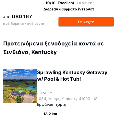
10/10
Excellent
1 κριτικές
Δωρεάν ασύρματο ίντερνετ
USD 167
ΑΠΌ
Επιλέξτε
ανά δωμάτιο / ανά νύχτα
Προτεινόμενα ξενοδοχεία κοντά σε
Σινθιάνα, Kentucky
Sprawling Kentucky Getaway
w/ Pool & Hot Tub!
3924 KY-
1054, Μπέρι, Kentucky 41003, US
Εμφάνιση χάρτη
13.2 km