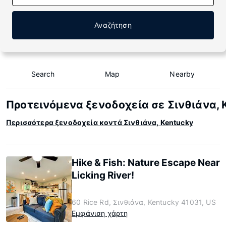
Αναζήτηση
Search
Map
Nearby
Προτεινόμενα ξενοδοχεία σε Σινθιάνα, 
Περισσότερα ξενοδοχεία κοντά Σινθιάνα, Kentucky
Hike & Fish: Nature Escape Near
Licking River!
60 Rice Rd, Σινθιάνα, Kentucky 41031, US
Εμφάνιση χάρτη