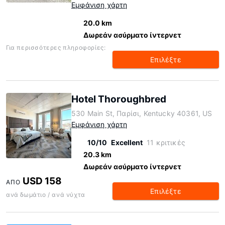
Εμφάνιση χάρτη
20.0 km
Δωρεάν ασύρματο ίντερνετ
Για περισσότερες πληροφορίες:
Επιλέξτε
Hotel Thoroughbred
530 Main St, Παρίσι, Kentucky 40361, US
Εμφάνιση χάρτη
10/10
Excellent
11 κριτικές
20.3 km
Δωρεάν ασύρματο ίντερνετ
USD 158
ΑΠΌ
Επιλέξτε
ανά δωμάτιο / ανά νύχτα