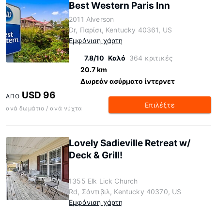
Best Western Paris Inn
2011 Alverson
Dr, Παρίσι, Kentucky 40361, US
Εμφάνιση χάρτη
7.8/10
Καλό
364 κριτικές
20.7 km
Δωρεάν ασύρματο ίντερνετ
USD 96
ΑΠΌ
Επιλέξτε
ανά δωμάτιο / ανά νύχτα
Lovely Sadieville Retreat w/
Deck & Grill!
1355 Elk Lick Church
Rd, Σάντιβιλ, Kentucky 40370, US
Εμφάνιση χάρτη