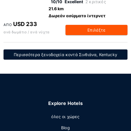
10/10
Excellent
2 κριτικές
21.6 km
Δωρεάν ασύρματο ίντερνετ
USD 233
ΑΠΌ
Επιλέξτε
ανά δωμάτιο / ανά νύχτα
Περισσότερα ξενοδοχεία κοντά Σινθιάνα, Kentucky
Explore Hotels
όλες οι χώρες
Blog