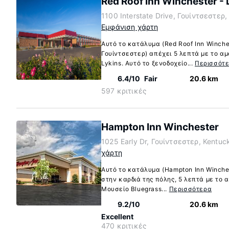
Red Roof Inn Winchester - 
1100 Interstate Drive, Γουίντσεστερ
Εμφάνιση χάρτη
Αυτό το κατάλυμα (Red Roof Inn Winches
Γουίντσεστερ) απέχει 5 λεπτά με το αμ
Lykins. Αυτό το ξενοδοχείο...
Περισσότ
6.4/10
Fair
20.6 km
597 κριτικές
Hampton Inn Winchester
1025 Early Dr, Γουίντσεστερ, Kentu
χάρτη
Αυτό το κατάλυμα (Hampton Inn Winches
στην καρδιά της πόλης, 5 λεπτά με το 
Μουσείο Bluegrass...
Περισσότερα
9.2/10
20.6 km
Excellent
470 κριτικές