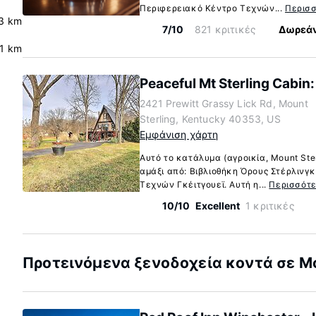
Περιφερειακό Κέντρο Τεχνών...
Περισ
.3 km
7/10
821 κριτικές
Δωρεάν
.1 km
Peaceful Mt Sterling Cabin: 
2421 Prewitt Grassy Lick Rd, Mount
Sterling, Kentucky 40353, US
Εμφάνιση χάρτη
Αυτό το κατάλυμα (αγροικία, Mount Ster
αμάξι από: Βιβλιοθήκη Όρους Στέρλινγ
Τεχνών Γκέιτγουεϊ. Αυτή η...
Περισσότ
10/10
Excellent
1 κριτικές
Προτεινόμενα ξενοδοχεία κοντά σε Mou