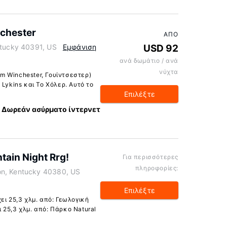
chester
ΑΠΌ
ntucky 40391, US
Εμφάνιση
USD 92
ανά δωμάτιο / ανά
νύχτα
 Winchester, Γουίντσεστερ)
 Lykins και Το Χόλερ. Αυτό το
Επιλέξτε
Δωρεάν ασύρματο ίντερνετ
tain Night Rrg!
Για περισσότερες
πληροφορίες:
on, Kentucky 40380, US
Επιλέξτε
ει 25,3 χλμ. από: Γεωλογική
 25,3 χλμ. από: Πάρκο Natural