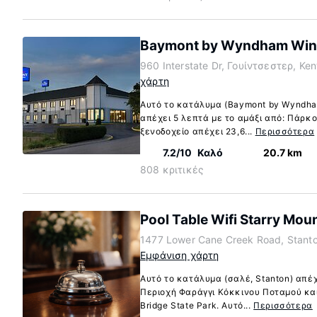
Baymont by Wyndham Win
960 Interstate Dr, Γουίντσεστερ, Ke
χάρτη
Αυτό το κατάλυμα (Baymont by Wyndham
απέχει 5 λεπτά με το αμάξι από: Πάρκο
ξενοδοχείο απέχει 23,6...
Περισσότερα
7.2/10
Καλό
20.7 km
808 κριτικές
Pool Table Wifi Starry Moun
1477 Lower Cane Creek Road, Stant
Εμφάνιση χάρτη
Αυτό το κατάλυμα (σαλέ, Stanton) απέχ
Περιοχή Φαράγγι Κόκκινου Ποταμού και
Bridge State Park. Αυτό...
Περισσότερα