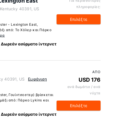
Lexington East
Για περισσότερες
πληροφορίες:
, Kentucky 40391, US
Επιλέξτε
ter - Lexington East,
άξι από: Το Χόλερ και Πάρκο
ερα
Δωρεάν ασύρματο ίντερνετ
ΑΠΌ
cky 40391, US
Εμφάνιση
USD 176
ανά δωμάτιο / ανά
νύχτα
ter, Γουίντσεστερ) βρίσκεται
αμάξι από: Πάρκο Lykins και
Επιλέξτε
Δωρεάν ασύρματο ίντερνετ