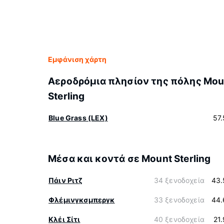
Εμφάνιση χάρτη
Αεροδρόμια πλησίον της πόλης Mou
Sterling
Blue Grass (LEX)
57
Μέσα και κοντά σε Mount Sterling
Πάιν Ριτζ
34 ξενοδοχεία
43.
Φλέμινγκσμπεργκ
33 ξενοδοχεία
44.
Κλέι Σίτι
40 ξενοδοχεία
21