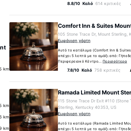
8.8/10
Καλό
614 κριτικές
Comfort Inn & Suites Mount
105 Stone Trace Dr, Mount Sterling,
Εμφάνιση χάρτη
nt
Αυτό το κατάλυμα (Comfort Inn & Suites 
απέχει 5 λεπτά με το αμάξι από: Γήπεδ
Περιφερειακό Κέντρο...
Περισσότερα
.5 km
7.8/10
Καλό
758 κριτικές
Ramada Limited Mount Ster
115 Stone Trace Dr Exit #110 (Stone 
5 km
Sterling, Kentucky 40353, US
Εμφάνιση χάρτη
6 km
Αυτό το κατάλυμα (Ramada Limited Mount
.9 km
απέχει 5 λεπτά με το αμάξι από: Γήπεδ