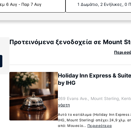
εμ 6 Αυγ - Παρ 7 Αυγ
1 Δωμάτιο, 2 Ενήλικες, 0 
Προτεινόμενα ξενοδοχεία σε Mount Ste
Περισσό
Holiday Inn Express & Suite
by IHG
269 Evans Ave., Mount Sterling, Ke
χάρτη
Αυτό το κατάλυμα (Holiday Inn Express &
IHG, Mount Sterling) απέχει 24,9 χλμ. α
από: Μουσείο...
Περισσότερα