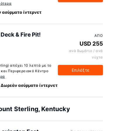
σότερα
 ασύρματο ίντερνετ
Deck & Fire Pit!
ΑΠΌ
USD 255
ανά δωμάτιο / ανά
νύχτα
ling) απέχει 10 λεπτά με το
Επιλέξτε
κ και Περιφερειακό Κέντρο
ερα
Δωρεάν ασύρματο ίντερνετ
nt Sterling, Kentucky