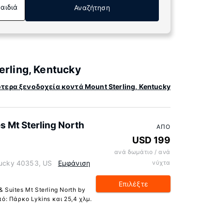
Παιδιά
Αναζήτηση
rling, Kentucky
τερα ξενοδοχεία κοντά Mount Sterling, Kentucky
s Mt Sterling North
ΑΠΌ
USD 199
ανά δωμάτιο / ανά
ntucky 40353, US
Εμφάνιση
νύχτα
Επιλέξτε
 Suites Mt Sterling North by
πό: Πάρκο Lykins και 25,4 χλμ.