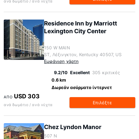
ανά δωμάτιο / ανά νύχτα
Residence Inn by Marriott
Lexington City Center
150 W MAIN
ST, Λέξινγκτον, Kentucky 40507, US
Εμφάνιση χάρτη
9.2/10
Excellent
305 κριτικές
0.6 km
Δωρεάν ασύρματο ίντερνετ
USD 303
ΑΠΌ
Επιλέξτε
ανά δωμάτιο / ανά νύχτα
Chez Lyndon Manor
507 N