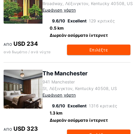
Broadway, Λέξινγκτον, Kentucky 40508, US
Εμφάνιση χάρτη
9.6/10
Excellent
129 κριτικές
0.5 km
Δωρεάν ασύρματο ίντερνετ
USD 234
ΑΠΌ
Επιλέξτε
ανά δωμάτιο / ανά νύχτα
The Manchester
941 Manchester
St, Λέξινγκτον, Kentucky 40508, US
Εμφάνιση χάρτη
9.6/10
Excellent
1316 κριτικές
1.3 km
Δωρεάν ασύρματο ίντερνετ
USD 323
ΑΠΌ