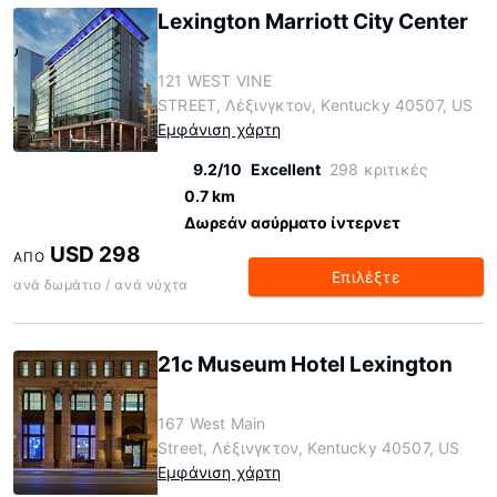
Lexington Marriott City Center
121 WEST VINE
STREET, Λέξινγκτον, Kentucky 40507, US
Εμφάνιση χάρτη
9.2/10
Excellent
298 κριτικές
0.7 km
Δωρεάν ασύρματο ίντερνετ
USD 298
ΑΠΌ
Επιλέξτε
ανά δωμάτιο / ανά νύχτα
21c Museum Hotel Lexington
167 West Main
Street, Λέξινγκτον, Kentucky 40507, US
Εμφάνιση χάρτη