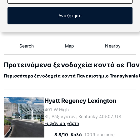
Αναζήτηση
Search
Map
Nearby
Προτεινόμενα ξενοδοχεία κοντά σε Πανε
Περισσότερα ξενοδοχεία κοντά Πανεπιστήμιο Transylvania U
Hyatt Regency Lexington
401 W High
St, Λέξινγκτον, Kentucky 40507, US
Εμφάνιση χάρτη
8.8/10
Καλό
1009 κριτικές