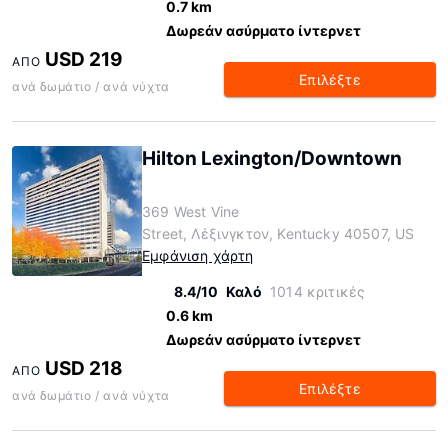
0.7 km
Δωρεάν ασύρματο ίντερνετ
USD 219
ΑΠΌ
Επιλέξτε
ανά δωμάτιο / ανά νύχτα
Hilton Lexington/Downtown
369 West Vine
Street, Λέξινγκτον, Kentucky 40507, US
Εμφάνιση χάρτη
8.4/10
Καλό
1014 κριτικές
0.6 km
Δωρεάν ασύρματο ίντερνετ
USD 218
ΑΠΌ
Επιλέξτε
ανά δωμάτιο / ανά νύχτα