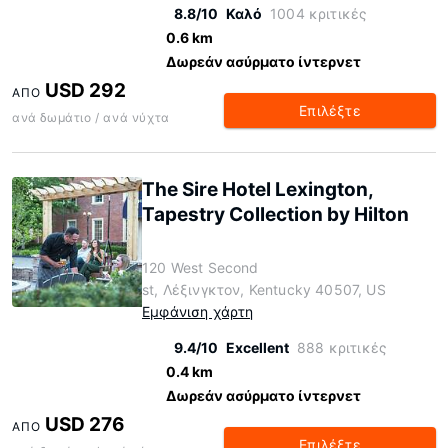
8.8/10
Καλό
1004 κριτικές
0.6 km
Δωρεάν ασύρματο ίντερνετ
USD 292
ΑΠΌ
Επιλέξτε
ανά δωμάτιο / ανά νύχτα
The Sire Hotel Lexington,
Tapestry Collection by Hilton
120 West Second
st, Λέξινγκτον, Kentucky 40507, US
Εμφάνιση χάρτη
9.4/10
Excellent
888 κριτικές
0.4 km
Δωρεάν ασύρματο ίντερνετ
USD 276
ΑΠΌ
Επιλέξτε