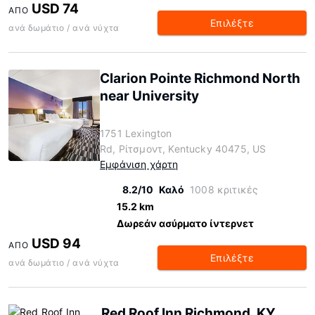
USD 74
ΑΠΌ
Επιλέξτε
ανά δωμάτιο / ανά νύχτα
Clarion Pointe Richmond North
near University
1751 Lexington
Rd, Ρίτσμοντ, Kentucky 40475, US
Εμφάνιση χάρτη
8.2/10
Καλό
1008 κριτικές
15.2 km
Δωρεάν ασύρματο ίντερνετ
USD 94
ΑΠΌ
Επιλέξτε
ανά δωμάτιο / ανά νύχτα
Red Roof Inn Richmond, KY