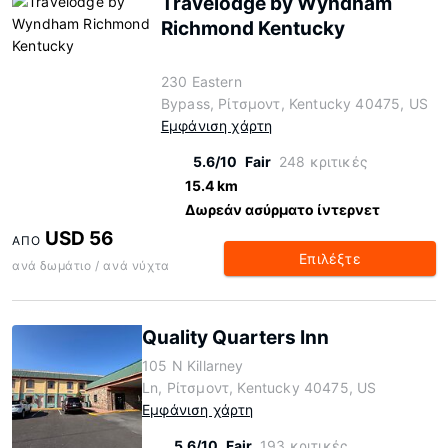
Travelodge by Wyndham
Richmond Kentucky
230 Eastern
Bypass, Ρίτσμοντ, Kentucky 40475, US
Εμφάνιση χάρτη
5.6/10
Fair
248 κριτικές
15.4 km
Δωρεάν ασύρματο ίντερνετ
USD 56
ΑΠΌ
Επιλέξτε
ανά δωμάτιο / ανά νύχτα
Quality Quarters Inn
105 N Killarney
Ln, Ρίτσμοντ, Kentucky 40475, US
Εμφάνιση χάρτη
5.6/10
Fair
193 κριτικές