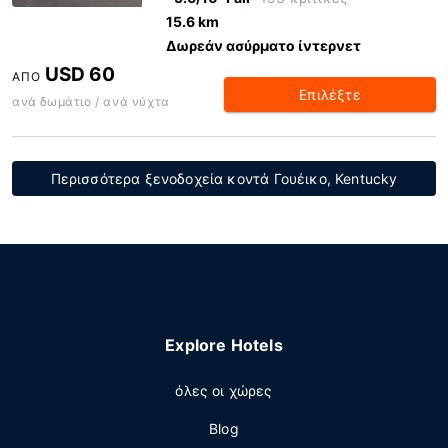
15.6 km
Δωρεάν ασύρματο ίντερνετ
USD 60
ΑΠΌ
Επιλέξτε
ανά δωμάτιο / ανά νύχτα
Περισσότερα ξενοδοχεία κοντά Γουέικο, Kentucky
Explore Hotels
όλες οι χώρες
Blog