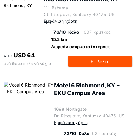
111 Bahama
Ct, Ρίτσμοντ, Kentucky 40475, US
Εμφάνιση χάρτη
7.6/10
Καλό
1007 κριτικές
15.3 km
Δωρεάν ασύρματο ίντερνετ
USD 64
ΑΠΌ
Επιλέξτε
ανά δωμάτιο / ανά νύχτα
Motel 6 Richmond, KY –
EKU Campus Area
1698 Northgate
Dr, Ρίτσμοντ, Kentucky 40475, US
Εμφάνιση χάρτη
7.2/10
Καλό
92 κριτικές