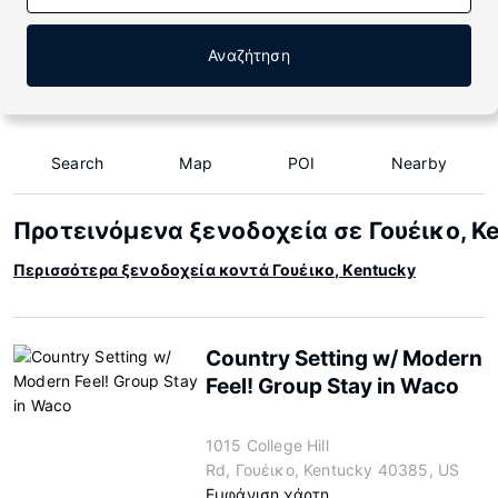
Αναζήτηση
Search
Map
POI
Nearby
Προτεινόμενα ξενοδοχεία σε Γουέικο, K
Περισσότερα ξενοδοχεία κοντά Γουέικο, Kentucky
Country Setting w/ Modern
Feel! Group Stay in Waco
1015 College Hill
Rd, Γουέικο, Kentucky 40385, US
Εμφάνιση χάρτη