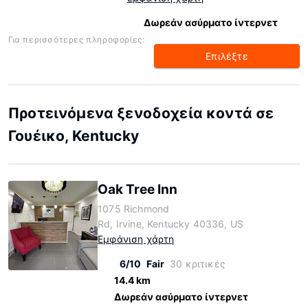
Δωρεάν ασύρματο ίντερνετ
Για περισσότερες πληροφορίες:
Επιλέξτε
Προτεινόμενα ξενοδοχεία κοντά σε
Γουέικο, Kentucky
Oak Tree Inn
1075 Richmond
Rd, Irvine, Kentucky 40336, US
Εμφάνιση χάρτη
6/10
Fair
30 κριτικές
14.4 km
Δωρεάν ασύρματο ίντερνετ