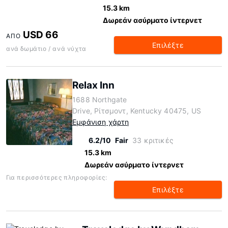
15.3 km
Δωρεάν ασύρματο ίντερνετ
USD 66
ΑΠΌ
Επιλέξτε
ανά δωμάτιο / ανά νύχτα
Relax Inn
1688 Northgate
Drive, Ρίτσμοντ, Kentucky 40475, US
Εμφάνιση χάρτη
6.2/10
Fair
33 κριτικές
15.3 km
Δωρεάν ασύρματο ίντερνετ
Για περισσότερες πληροφορίες:
Επιλέξτε