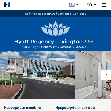
USD
Κράτηση μέσω τηλεφώνου:
(855) 334-6659
Hyatt Regency Lexington
401 W High St
Λέξινγκτον
Kentucky
40507
US
Ημερομηνία check in:
Ημερομηνία check out: