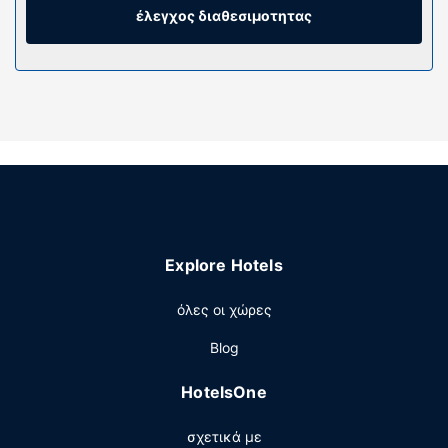
πρόσβαση στο ίντερνετ κι επίσης παρέχονται για τη
έλεγχος διαθεσιμοτητας
διασκέδασή σας καλωδιακά κανάλια. Τα ιδιωτικά
μπάνια με συνδυασμό ντουζιέρας-μπανιέρας διαθέτουν
επώνυμα προϊόντα προσωπικής περιποίησης και
πιστολάκια μαλλιών.
Παροχές καταλύματος
Απολαύστε τις ψυχαγωγικές δραστηριότητες που
προσφέρονται, όπως εσωτερική πισίνα και γυμναστήριο
ανοιχτό όλο το 24ωρο. Οι επιπλέον παροχές σε αυτό το
ξενοδοχείο περιλαμβάνουν δωρεάν ασύρματο ίντερνετ,
υπηρεσίες concierge και κατάστημα δώρων/περίπτερο
Explore Hotels
με εφημερίδες.
Εστιατόριο
όλες οι χώρες
Πάρτε κάτι να φάτε στο BlueFire Grill (εστιατόριο), το
Blog
οποίο διαθέτει μπαρ/lounge. Εναλλακτικά, μείνετε μέσα
και επωφεληθείτε από το room service (κατά τη διάρκεια
HotelsOne
συγκεκριμένων ωρών μόνο). Με επιπλέον χρέωση είναι
διαθέσιμο πρωινό (πλήρες) τις καθημερινές μεταξύ 6:30
σχετικά με
π.μ. - 10:00 π.μ. και τα σαββατοκύριακα μεταξύ 7:00