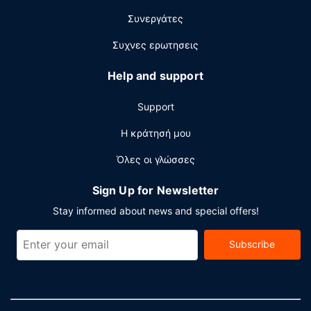
π.μ. - 10:30 π.μ..
Συνεργάτες
Άλλες παροχές
Συχνες ερωτησεις
Στις σημαντικές παροχές περιλαμβάνονται
επιχειρηματικό κέντρο που λειτουργεί 24 ώρες το
Help and support
24ωρο, γρήγορο check-in και γρήγορο check-out. Θέλετε
να οργανώσετε μια εκδήλωση σε αυτήν την πόλη
Support
(Λέξινγκτον); Αυτό το ξενοδοχείο διαθέτει χώρο που
είναι 1765 τετραγωνικά μέτρα και περιλαμβάνει ένα
Η κράτησή μου
συνεδριακό κέντρο και αίθουσες συνεδριάσεων. Το
Όλες οι γλώσσες
λεωφορειάκι για μεταφορά από και προς το αεροδρόμιο
είναι δωρεάν (διαθέσιμο κατόπιν αιτήματος).
Sign Up for Newsletter
Stay informed about news and special offers!
Subscribe