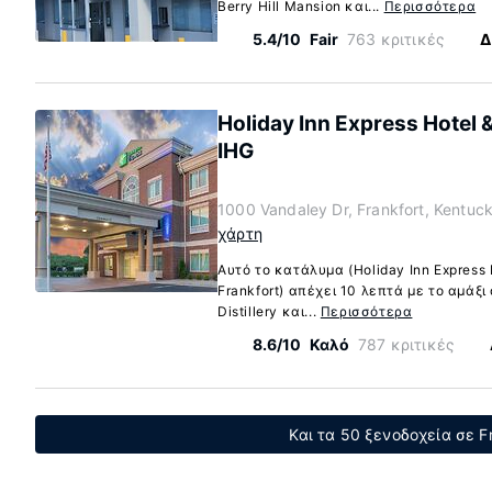
Berry Hill Mansion και...
Περισσότερα
5.4/10
Fair
763 κριτικές
Δ
Holiday Inn Express Hotel &
IHG
1000 Vandaley Dr, Frankfort, Kentuc
χάρτη
Αυτό το κατάλυμα (Holiday Inn Express H
Frankfort) απέχει 10 λεπτά με το αμάξι
Distillery και...
Περισσότερα
8.6/10
Καλό
787 κριτικές
Και τα 50 ξενοδοχεία σε Fr