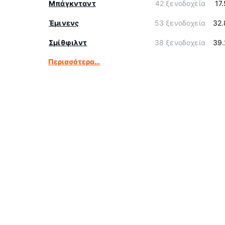
Μπάγκνταντ
42 ξενοδοχεία
17
Έμινενς
53 ξενοδοχεία
32.
Σμίθφιλντ
38 ξενοδοχεία
39.
Περισσότερα…