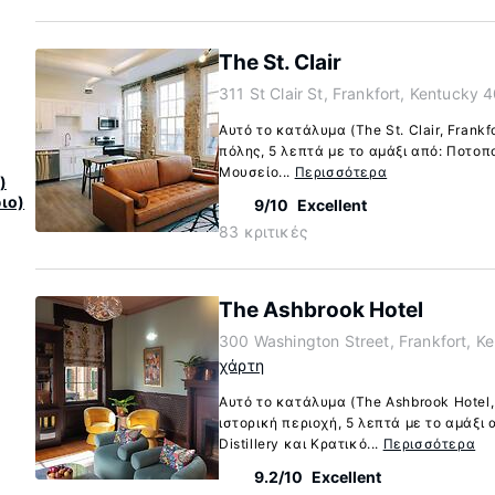
The St. Clair
311 St Clair St, Frankfort, Kentucky 
Αυτό το κατάλυμα (The St. Clair, Frankf
πόλης, 5 λεπτά με το αμάξι από: Ποτοποι
Μουσείο...
Περισσότερα
)
ιο)
9/10
Excellent
83 κριτικές
The Ashbrook Hotel
300 Washington Street, Frankfort, K
χάρτη
Αυτό το κατάλυμα (The Ashbrook Hotel, 
ιστορική περιοχή, 5 λεπτά με το αμάξι 
Distillery και Κρατικό...
Περισσότερα
9.2/10
Excellent