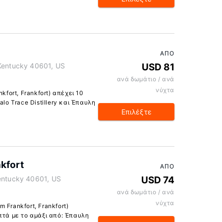
ΑΠΌ
 Kentucky 40601, US
USD 81
ανά δωμάτιο / ανά
νύχτα
kfort, Frankfort) απέχει 10
alo Trace Distillery και Έπαυλη
Επιλέξτε
kfort
ΑΠΌ
Kentucky 40601, US
USD 74
ανά δωμάτιο / ανά
νύχτα
 Frankfort, Frankfort)
πτά με το αμάξι από: Έπαυλη