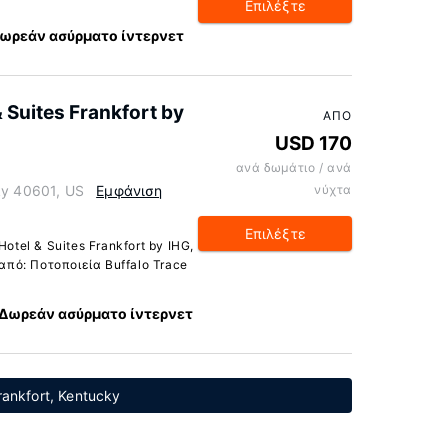
Επιλέξτε
ωρεάν ασύρματο ίντερνετ
 Suites Frankfort by
ΑΠΌ
USD 170
ανά δωμάτιο / ανά
ky 40601, US
Εμφάνιση
νύχτα
Επιλέξτε
otel & Suites Frankfort by IHG,
 από: Ποτοποιεία Buffalo Trace
Δωρεάν ασύρματο ίντερνετ
ankfort, Kentucky