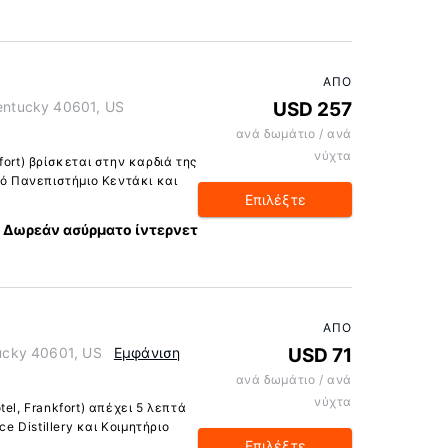
ΑΠΌ
Kentucky 40601, US
USD 257
ανά δωμάτιο / ανά
νύχτα
ort) βρίσκεται στην καρδιά της
κό Πανεπιστήμιο Κεντάκι και
Επιλέξτε
Δωρεάν ασύρματο ίντερνετ
ΑΠΌ
tucky 40601, US
Εμφάνιση
USD 71
ανά δωμάτιο / ανά
νύχτα
el, Frankfort) απέχει 5 λεπτά
ce Distillery και Κοιμητήριο
Επιλέξτε