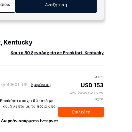
Παιδιά
Αναζήτηση
, Kentucky
Και τα 50 ξενοδοχεία σε Frankfort, Kentucky
ΑΠΌ
ucky 40601, US
Εμφάνιση
USD 153
ανά δωμάτιο / ανά
νύχτα
 Frankfort) απέχει 5 λεπτά με
ll και 5 λεπτά με τα πόδια από:
Επιλέξτε
Δωρεάν ασύρματο ίντερνετ