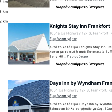
.5 km
Δωρεάν ασύρματο ίντερνετ
8 km
2 km
Knights Stay Inn Frankfort
1051a Us Highway 127 S, Frankfort,
Εμφάνιση χάρτη
Αυτό το κατάλυμα (Knights Stay Inn Fran
λεπτά με το αμάξι από: Ποτοποιεία Buff
Berry Hill...
Περισσότερα
Δωρεάν ασύρματο ίντερνετ
Days Inn by Wyndham Fran
1051 Us Highway 127 S, Frankfort, 
Εμφάνιση χάρτη
Αυτό το κατάλυμα (Days Inn by Wyndham
βρίσκεται δίπλα σε γήπεδο γκολφ, 5 λε