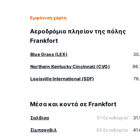
Εμφάνιση χάρτη
Αεροδρόμια πλησίον της πόλης
Frankfort
Blue Grass (LEX)
30
Northern Kentucky Cincinnati (CVG)
96.
Louisville International (SDF)
76
Μέσα και κοντά σε Frankfort
Σαλβίσα
51 ξενοδοχεία
31
Σίμπσονβιλ
43 ξενοδοχεία
41