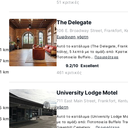
51 κριτικές
The Delegate
106 E. Broadway Street, Frankfort, 
Εμφάνιση χάρτη
Αυτό το κατάλυμα (The Delegate, Frankf
.1 km
πόλης, 5 λεπτά με το αμάξι από: Κρατι
Ποτοποιεία Buffalo...
Περισσότερα
7 km
9.2/10
Excellent
.1 km
461 κριτικές
University Lodge Motel
711 East Main Street, Frankfort, Ken
χάρτη
.5 km
Αυτό το κατάλυμα (University Lodge Mot
.6 km
με το αμάξι από: Ποτοποιεία Buffalo Tra
Greenhill Cemetery....
Περισσότερα