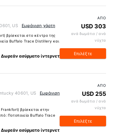
ΑΠΌ
40601, US
Εμφάνιση χάρτη
USD 303
ανά δωμάτιο / ανά
ort) βρίσκεται στο κέντρο της
νύχτα
εία Buffalo Trace Distillery και
Επιλέξτε
Δωρεάν ασύρματο ίντερνετ
ΑΠΌ
entucky 40601, US
Εμφάνιση
USD 255
ανά δωμάτιο / ανά
νύχτα
Frankfort) βρίσκεται στην
από: Ποτοποιεία Buffalo Trace
Επιλέξτε
Δωρεάν ασύρματο ίντερνετ