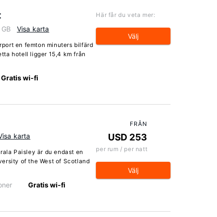
t
Här får du veta mer:
, GB
Visa karta
Välj
irport en femton minuters bilfärd
ta hotell ligger 15,4 km från
Gratis wi-fi
FRÅN
Visa karta
USD 253
per rum / per natt
rala Paisley är du endast en
ersity of the West of Scotland
Välj
oner
Gratis wi-fi