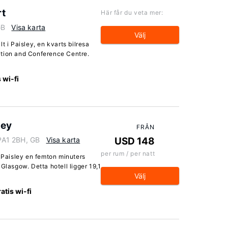
rt
Här får du veta mer:
GB
Visa karta
Välj
t i Paisley, en kvarts bilresa
ition and Conference Centre.
 wi-fi
ley
FRÅN
 PA1 2BH, GB
Visa karta
USD 148
per rum / per natt
- Paisley en femton minuters
Glasgow. Detta hotell ligger 19,1
Välj
atis wi-fi