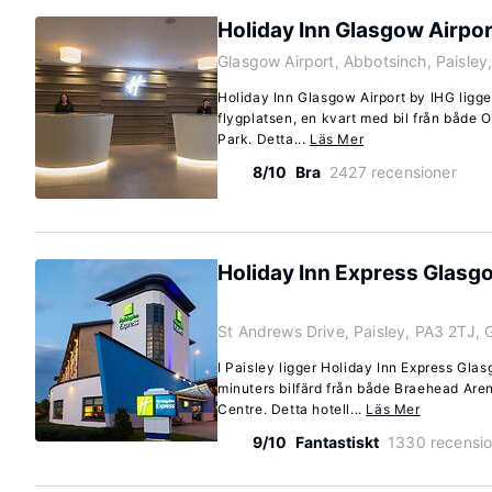
Holiday Inn Glasgow Airpor
Glasgow Airport, Abbotsinch, Paisley
Holiday Inn Glasgow Airport by IHG ligger 
flygplatsen, en kvart med bil från både
Park. Detta...
Läs Mer
8/10
Bra
2427 recensioner
Holiday Inn Express Glasgo
St Andrews Drive, Paisley, PA3 2TJ, 
I Paisley ligger Holiday Inn Express Glas
minuters bilfärd från både Braehead Ar
Centre. Detta hotell...
Läs Mer
9/10
Fantastiskt
1330 recensio