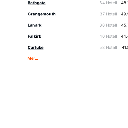
Bathgate
64 Hotell
48.
Grangemouth
37 Hotell
49.
Lanark
38 Hotell
45.
Falkirk
46 Hotell
44.
Carluke
58 Hotell
41
Mer…