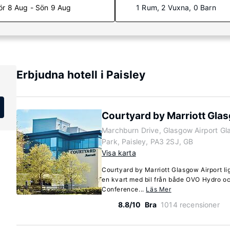
ör 8 Aug - Sön 9 Aug
1 Rum, 2 Vuxna, 0 Barn
Erbjudna hotell i Paisley
Courtyard by Marriott Gla
Marchburn Drive, Glasgow Airport Gl
Park, Paisley, PA3 2SJ, GB
Visa karta
Courtyard by Marriott Glasgow Airport lig
en kvart med bil från både OVO Hydro oc
Conference...
Läs Mer
8.8/10
Bra
1014 recensioner