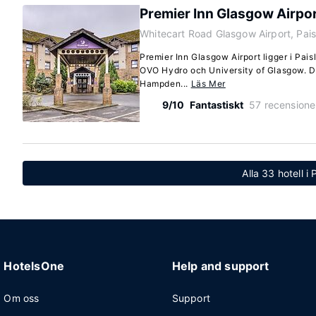
Premier Inn Glasgow Airpo
Whitecart Road Glasgow Airport, Pai
Premier Inn Glasgow Airport ligger i Pais
OVO Hydro och University of Glasgow. Det
Hampden...
Läs Mer
9/10
Fantastiskt
57 recensione
Alla 33 hotell i 
HotelsOne
Help and support
Om oss
Support