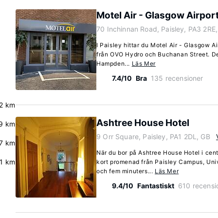
Motel Air - Glasgow Airpor
70 Inchinnan Road, Paisley, PA3 2RE
I Paisley hittar du Motel Air - Glasgow A
från OVO Hydro och Buchanan Street. Det
Hampden...
Läs Mer
7.4/10
Bra
135 recensioner
2 km
Ashtree House Hotel
.9 km
9 Orr Square, Paisley, PA1 2DL, GB
7 km
När du bor på Ashtree House Hotel i cent
.1 km
kort promenad från Paisley Campus, Univ
och fem minuters...
Läs Mer
9.4/10
Fantastiskt
610 recensi