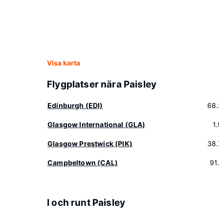
Visa karta
Flygplatser nära Paisley
Edinburgh (EDI)
68.
Glasgow International (GLA)
1
Glasgow Prestwick (PIK)
38.
Campbeltown (CAL)
91
I och runt Paisley