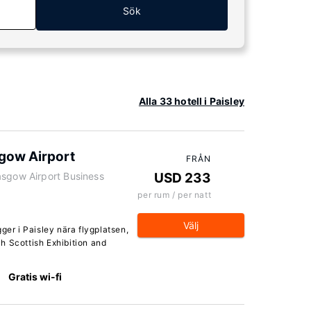
Sök
Alla 33 hotell i Paisley
sgow Airport
FRÅN
asgow Airport Business
USD 233
per rum / per natt
Välj
ger i Paisley nära flygplatsen,
h Scottish Exhibition and
Gratis wi-fi