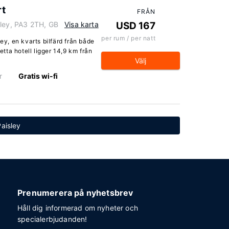
rt
FRÅN
sley, PA3 2TH, GB
Visa karta
USD 167
per rum / per natt
ley, en kvarts bilfärd från både
ta hotell ligger 14,9 km från
Välj
r
Gratis wi-fi
Paisley
Prenumerera på nyhetsbrev
Håll dig informerad om nyheter och
specialerbjudanden!