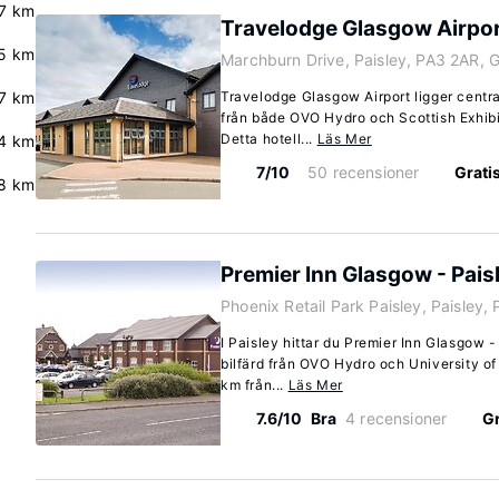
7 km
Travelodge Glasgow Airpo
5 km
Marchburn Drive, Paisley, PA3 2AR, 
7 km
Travelodge Glasgow Airport ligger central
från både OVO Hydro och Scottish Exhib
Detta hotell...
Läs Mer
4 km
7/10
50 recensioner
Gratis
.8 km
Premier Inn Glasgow - Pais
Phoenix Retail Park Paisley, Paisley,
I Paisley hittar du Premier Inn Glasgow 
bilfärd från OVO Hydro och University of 
km från...
Läs Mer
7.6/10
Bra
4 recensioner
Gr