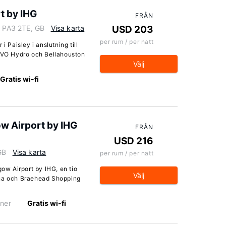
t by IHG
FRÅN
, PA3 2TE, GB
Visa karta
USD 203
per rum / per natt
i Paisley i anslutning till
 OVO Hydro och Bellahouston
Välj
Gratis wi-fi
w Airport by IHG
FRÅN
USD 216
GB
Visa karta
per rum / per natt
gow Airport by IHG, en tio
Välj
ena och Braehead Shopping
ner
Gratis wi-fi