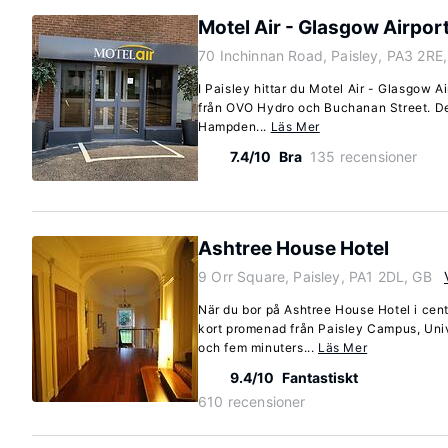
Motel Air - Glasgow Airpor
70 Inchinnan Road, Paisley, PA3 2RE
I Paisley hittar du Motel Air - Glasgow A
från OVO Hydro och Buchanan Street. Det
Hampden...
Läs Mer
7.4/10
Bra
135 recensioner
Ashtree House Hotel
9 Orr Square, Paisley, PA1 2DL, GB
När du bor på Ashtree House Hotel i cent
kort promenad från Paisley Campus, Univ
och fem minuters...
Läs Mer
9.4/10
Fantastiskt
610 recensioner