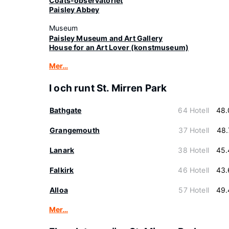
Coats-observatoriet
Paisley Abbey
Museum
Paisley Museum and Art Gallery
House for an Art Lover (konstmuseum)
Mer…
I och runt St. Mirren Park
Bathgate
64 Hotell
48.
Grangemouth
37 Hotell
48.
Lanark
38 Hotell
45.
Falkirk
46 Hotell
43.
Alloa
57 Hotell
49.
Mer…