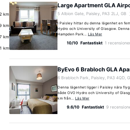
Large Apartment GLA Airp
5 Albion Gate, Paisley, PA3 2LJ, GB
2 km
I Paisley hittar du denna lägenhet en fe
.9 km
Hydro och University of Glasgow. Denna 
Hampden Park...
Läs Mer
7 km
10/10
Fantastiskt
1 recensione
.1 km
ByEvo 6 Brabloch GLA Apa
6 Brabloch Park, Paisley, PA3 4QD, 
Denna lägenhet ligger i Paisley nära flyg
både OVO Hydro och University of Glasg
km från...
Läs Mer
9.6/10
Fantastiskt
9 recension