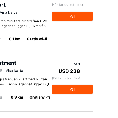
ort
Här får du veta mer:
Visa karta
Välj
mton minuters bilfärd från OVO
lägenhet ligger 15,9 km från
r
0.1 km
Gratis wi-fi
rtment
FRÅN
GB
Visa karta
USD 238
per rum / per natt
platsen, en kvart med bil från
ow. Denna lägenhet ligger 14,1
Välj
er
0.9 km
Gratis wi-fi