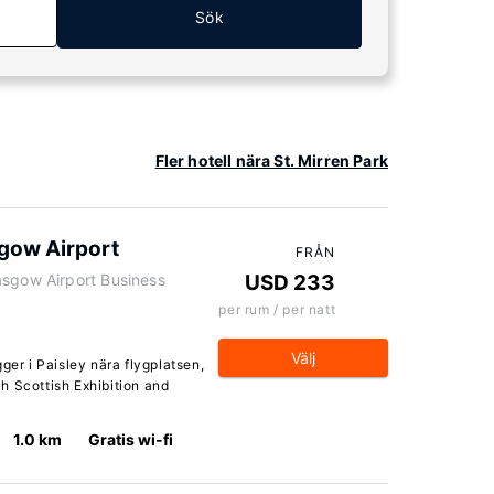
Sök
Fler hotell nära St. Mirren Park
sgow Airport
FRÅN
asgow Airport Business
USD 233
per rum / per natt
Välj
ger i Paisley nära flygplatsen,
h Scottish Exhibition and
1.0 km
Gratis wi-fi