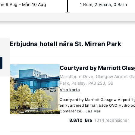
ön 9 Aug - Mån 10 Aug
1 Rum, 2 Vuxna, 0 Barn
Erbjudna hotell nära St. Mirren Park
Courtyard by Marriott Gla
Marchburn Drive, Glasgow Airport Gl
Park, Paisley, PA3 2SJ, GB
Visa karta
Courtyard by Marriott Glasgow Airport lig
en kvart med bil från både OVO Hydro oc
Conference...
Läs Mer
8.8/10
Bra
1014 recensioner