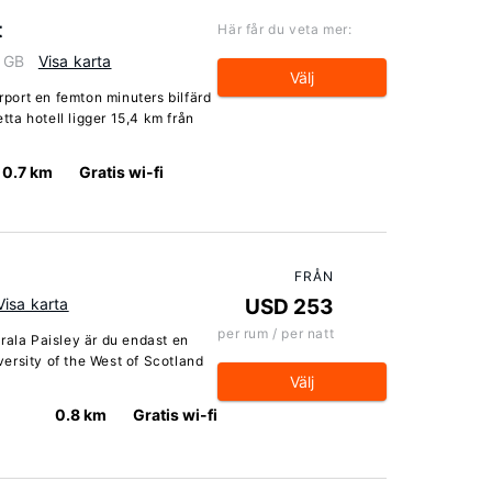
t
Här får du veta mer:
, GB
Visa karta
Välj
irport en femton minuters bilfärd
ta hotell ligger 15,4 km från
0.7 km
Gratis wi-fi
FRÅN
Visa karta
USD 253
per rum / per natt
rala Paisley är du endast en
ersity of the West of Scotland
Välj
0.8 km
Gratis wi-fi