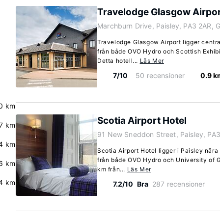
Travelodge Glasgow Airpo
Marchburn Drive, Paisley, PA3 2AR, 
Travelodge Glasgow Airport ligger central
från både OVO Hydro och Scottish Exhib
Detta hotell...
Läs Mer
7/10
50 recensioner
0.9 k
0 km
Scotia Airport Hotel
7 km
91 New Sneddon Street, Paisley, PA
4 km
Scotia Airport Hotel ligger i Paisley nära
från både OVO Hydro och University of Gl
6 km
km från...
Läs Mer
4 km
7.2/10
Bra
287 recensioner