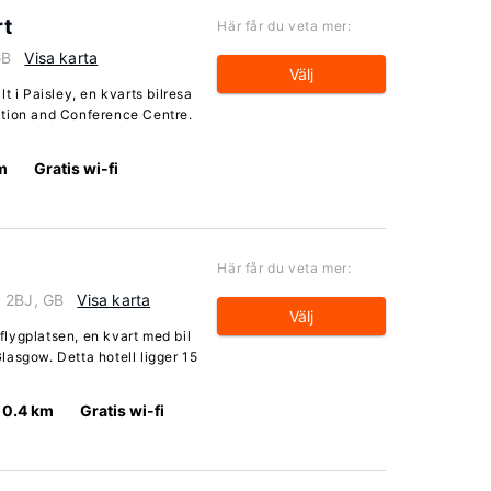
rt
Här får du veta mer:
GB
Visa karta
Välj
t i Paisley, en kvarts bilresa
ition and Conference Centre.
m
Gratis wi-fi
Här får du veta mer:
3 2BJ, GB
Visa karta
Välj
 flygplatsen, en kvart med bil
asgow. Detta hotell ligger 15
0.4 km
Gratis wi-fi