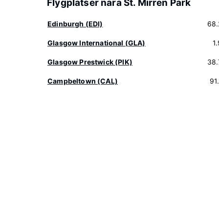
Flygplatser nära St. Mirren Park
Edinburgh (EDI)
68.
Glasgow International (GLA)
1
Glasgow Prestwick (PIK)
38.
Campbeltown (CAL)
91