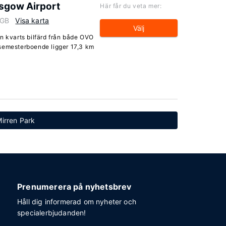
sgow Airport
Här får du veta mer:
 GB
Visa karta
Välj
n kvarts bilfärd från både OVO
 semesterboende ligger 17,3 km
Mirren Park
Prenumerera på nyhetsbrev
Håll dig informerad om nyheter och
specialerbjudanden!