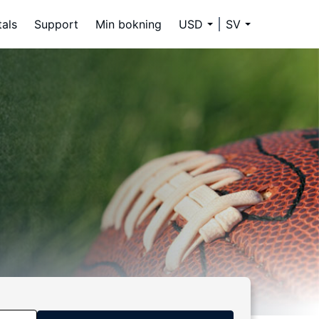
tals
Support
Min bokning
USD
SV