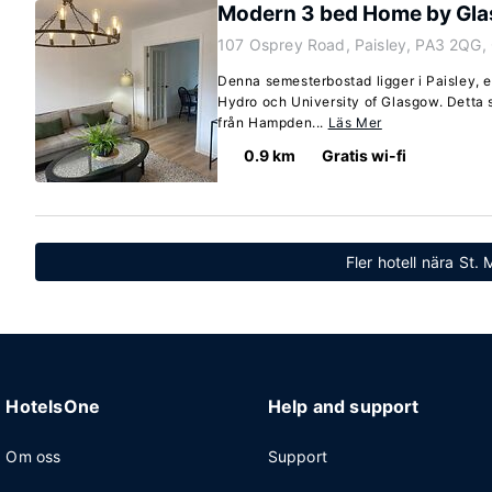
Modern 3 bed Home by Gla
107 Osprey Road, Paisley, PA3 2QG,
Denna semesterbostad ligger i Paisley, e
Hydro och University of Glasgow. Detta
från Hampden...
Läs Mer
0.9 km
Gratis wi-fi
Fler hotell nära St. 
HotelsOne
Help and support
Om oss
Support