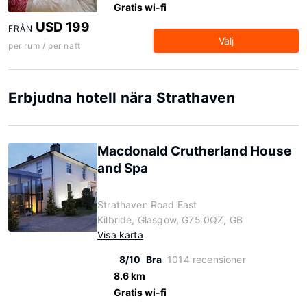
Gratis wi-fi
USD 199
FRÅN
Välj
per rum / per natt
Erbjudna hotell nära Strathaven
Macdonald Crutherland House
and Spa
Strathaven Road East
Kilbride, Glasgow, G75 0QZ, GB
Visa karta
8/10
Bra
1014 recensioner
8.6 km
Gratis wi-fi