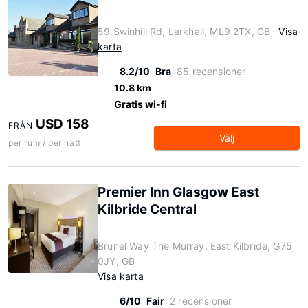
59 Swinhill Rd, Larkhall, ML9 2TX, GB
Visa
karta
8.2/10
Bra
85 recensioner
10.8 km
Gratis wi-fi
USD 158
FRÅN
Välj
per rum / per natt
Premier Inn Glasgow East
Kilbride Central
Brunel Way The Murray, East Kilbride, G75
0JY, GB
Visa karta
6/10
Fair
2 recensioner