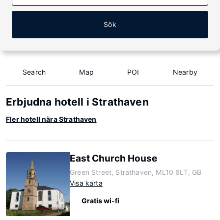
Sök
Search
Map
POI
Nearby
Erbjudna hotell i Strathaven
Fler hotell nära Strathaven
East Church House
Green Street, Strathaven, ML10 6LT, GB
Visa karta
Gratis wi-fi