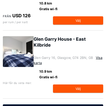
10.8 km
Gratis wi-fi
USD 126
FRÅN
Välj
per rum / per natt
Glen Garry House - East
Kilbride
Glen Garry 16, Glasgow, G74 2BN, GB
Visa
karta
10.9 km
Gratis wi-fi
Här får du veta mer:
Välj