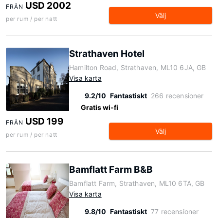
USD 2002
FRÅN
Välj
per rum / per natt
Strathaven Hotel
Hamilton Road, Strathaven, ML10 6JA, GB
Visa karta
9.2/10
Fantastiskt
266 recensioner
Gratis wi-fi
USD 199
FRÅN
Välj
per rum / per natt
Bamflatt Farm B&B
Bamflatt Farm, Strathaven, ML10 6TA, GB
Visa karta
9.8/10
Fantastiskt
77 recensioner