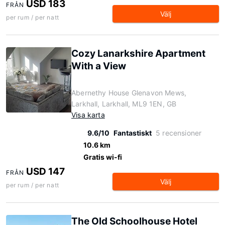
USD 183
FRÅN
Välj
per rum / per natt
Cozy Lanarkshire Apartment
With a View
Abernethy House Glenavon Mews,
Larkhall, Larkhall, ML9 1EN, GB
Visa karta
9.6/10
Fantastiskt
5 recensioner
10.6 km
Gratis wi-fi
USD 147
FRÅN
Välj
per rum / per natt
The Old Schoolhouse Hotel