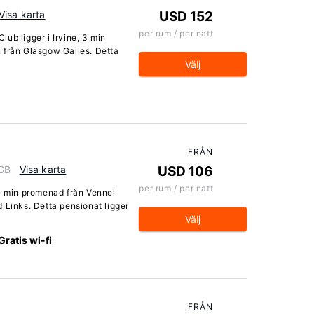
Visa karta
USD 152
per rum / per natt
ub ligger i Irvine, 3 min
 från Glasgow Gailes. Detta
Välj
FRÅN
 GB
Visa karta
USD 106
per rum / per natt
 4 min promenad från Vennel
 Links. Detta pensionat ligger
Välj
Gratis wi-fi
FRÅN