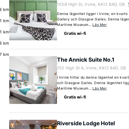
155B High St, Irvine, KA12 8AD, GB
8 km
Denna lägenhet ligger i Irvine, en kvart
Gallery och Glasgow Gailes. Denna lägen
.1 km
Maritime Museum...
Läs Mer
.1 km
Gratis wi-fi
8 km
.7 km
The Annick Suite No.1
155 High St A, Irvine, KA12 8AD, GB
I Irvine hittar du denna lägenhet en kva
och Glasgow Gailes. Denna lägenhet ligg
Maritime Museum...
Läs Mer
Gratis wi-fi
Riverside Lodge Hotel