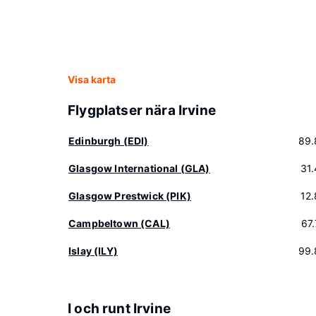
Visa karta
Flygplatser nära Irvine
Edinburgh (EDI)
89.
Glasgow International (GLA)
31
Glasgow Prestwick (PIK)
12
Campbeltown (CAL)
67
Islay (ILY)
99.
I och runt Irvine