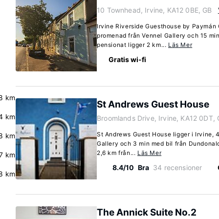
10 Townhead, Irvine, KA12 0BE, GB
Irvine Riverside Guesthouse by Paymán Cl
promenad från Vennel Gallery och 15 min
pensionat ligger 2 km...
Läs Mer
Gratis wi-fi
8 km
St Andrews Guest House
.4 km
Broomlands Drive, Irvine, KA12 0DT,
St Andrews Guest House ligger i Irvine,
.8 km
Gallery och 3 min med bil från Dundonald
2,6 km från...
Läs Mer
.7 km
8.4/10
Bra
34 recensioner
8 km
The Annick Suite No.2