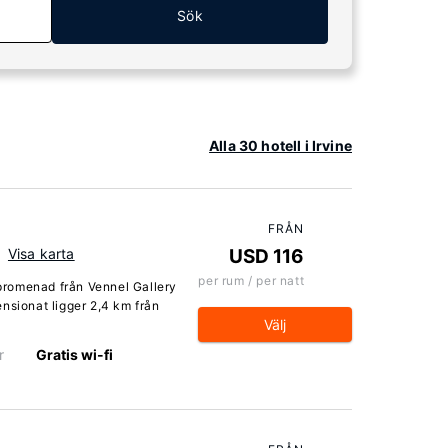
Sök
Alla 30 hotell i Irvine
FRÅN
Visa karta
USD 116
per rum / per natt
n promenad från Vennel Gallery
nsionat ligger 2,4 km från
Välj
r
Gratis wi-fi