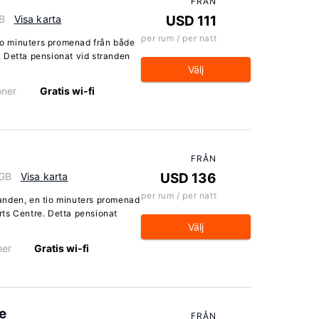
FRÅN
GB
Visa karta
USD 111
per rum / per natt
tio minuters promenad från både
 Detta pensionat vid stranden
Välj
oner
Gratis wi-fi
FRÅN
 GB
Visa karta
USD 136
per rum / per natt
tranden, en tio minuters promenad
ts Centre. Detta pensionat
Välj
ner
Gratis wi-fi
e
FRÅN