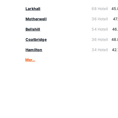
Larkhall
68 Hotell
45.
Motherwell
36 Hotell
47
Bellshill
54 Hotell
46
Coatbridge
36 Hotell
48.
Hamilton
34 Hotell
42
Mer…