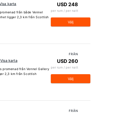
Visa karta
USD 248
per rum / per natt
s promenad från både Vennel
het ligger 2,3 km från Scottish
Välj
FRÅN
Visa karta
USD 260
per rum / per natt
rts promenad från Vennel Gallery
er 2,3 km från Scottish
Välj
FRÅN