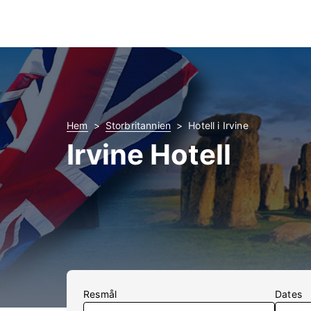
Hem
Storbritannien
Hotell i Irvine
Irvine Hotell
Resmål
Dates