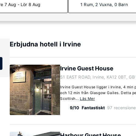
re 7 Aug - Lör 8 Aug
1 Rum, 2 Vuxna, 0 Barn
Erbjudna hotell i Irvine
Irvine Guest House
51 EAST ROAD, Irvine, KA12 0BT, GB
Irvine Guest House ligger i Irvine, 4 mi
och 12 min från Glasgow Gailes. Detta pe
Scottish...
Läs Mer
9/10
Fantastiskt
97 recensione
Harbour Guest House