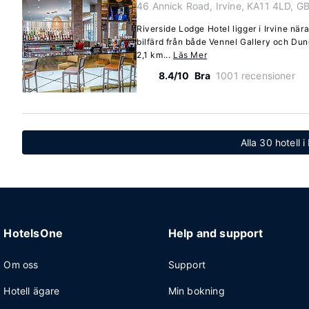
46 Annick Road, Irvine, KA11 4LD, G
Riverside Lodge Hotel ligger i Irvine när
bilfärd från både Vennel Gallery och Dund
2,1 km...
Läs Mer
8.4/10
Bra
1001 recensioner
Alla 30 hotell i
HotelsOne
Help and support
Om oss
Support
Hotell ägare
Min bokning