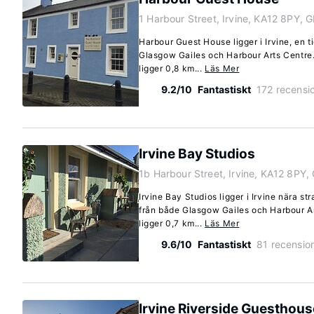
1 Harbour Street, Irvine, KA12 8PY, 
Harbour Guest House ligger i Irvine, en 
Glasgow Gailes och Harbour Arts Centre.
ligger 0,8 km...
Läs Mer
9.2/10
Fantastiskt
172 recensi
Irvine Bay Studios
1b Harbour Street, Irvine, KA12 8PY,
Irvine Bay Studios ligger i Irvine nära s
från både Glasgow Gailes och Harbour Ar
ligger 0,7 km...
Läs Mer
9.6/10
Fantastiskt
81 recensio
Irvine Riverside Guesthous