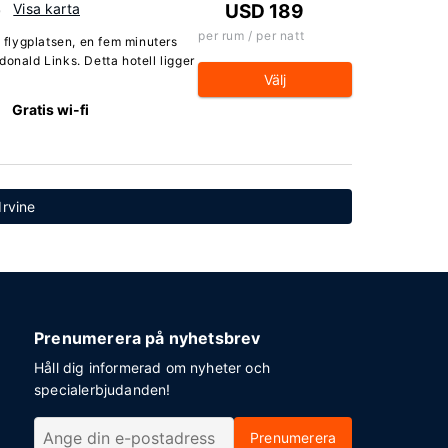
B
Visa karta
USD 189
per rum / per natt
a flygplatsen, en fem minuters
onald Links. Detta hotell ligger
Välj
Gratis wi-fi
 Irvine
Prenumerera på nyhetsbrev
Håll dig informerad om nyheter och
specialerbjudanden!
Prenumerera