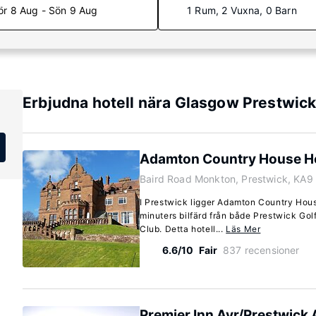
ör 8 Aug - Sön 9 Aug
1 Rum, 2 Vuxna, 0 Barn
Erbjudna hotell nära Glasgow Prestwic
Adamton Country House H
Baird Road Monkton, Prestwick, KA9
I Prestwick ligger Adamton Country House
minuters bilfärd från både Prestwick Gol
Club. Detta hotell...
Läs Mer
6.6/10
Fair
837 recensioner
Premier Inn Ayr/Prestwick 