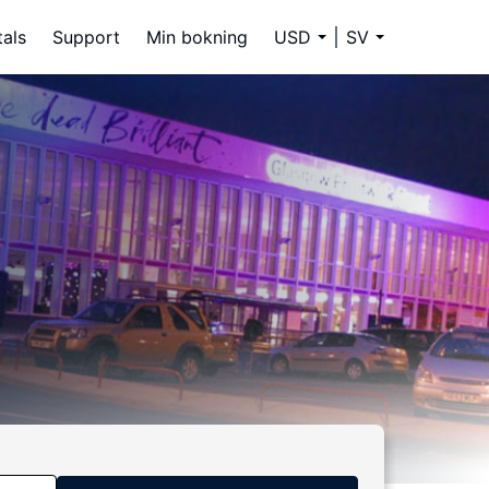
tals
Support
Min bokning
USD
SV