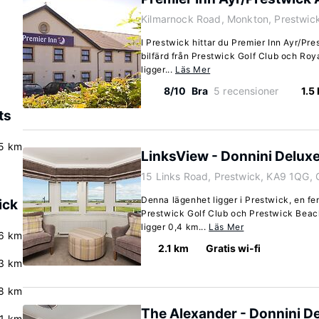
Kilmarnock Road, Monkton, Prestwic
I Prestwick hittar du Premier Inn Ayr/Pre
bilfärd från Prestwick Golf Club och Roya
ligger...
Läs Mer
8/10
Bra
5 recensioner
1.5
ts
5 km
LinksView - Donnini Delux
15 Links Road, Prestwick, KA9 1QG,
Denna lägenhet ligger i Prestwick, en f
ick
Prestwick Golf Club och Prestwick Bea
ligger 0,4 km...
Läs Mer
6 km
2.1 km
Gratis wi-fi
3 km
8 km
The Alexander - Donnini D
.1 km