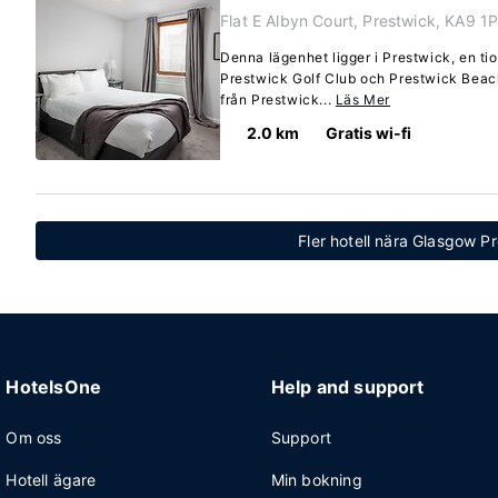
Flat E Albyn Court, Prestwick, KA9 1
Denna lägenhet ligger i Prestwick, en t
Prestwick Golf Club och Prestwick Beac
från Prestwick...
Läs Mer
2.0 km
Gratis wi-fi
Fler hotell nära Glasgow P
HotelsOne
Help and support
Om oss
Support
Hotell ägare
Min bokning