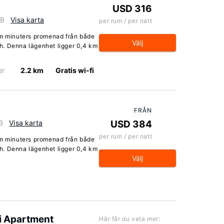
USD 316
GB
Visa karta
per rum / per natt
em minuters promenad från både
Välj
h. Denna lägenhet ligger 0,4 km
er
2.2 km
Gratis wi-fi
FRÅN
B
Visa karta
USD 384
per rum / per natt
em minuters promenad från både
h. Denna lägenhet ligger 0,4 km
Välj
ni Apartment
Här får du veta mer: