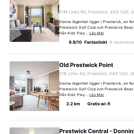
21M Links Rd, Prestwick, KA9 1QG, 
Denna lägenhet ligger i Prestwick, en f
Prestwick Golf Club och Prestwick Beac
från Kidz Play...
Läs Mer
9.8/10
Fantastiskt
6 recension
Old Prestwick Point
21B Links Rd, Prestwick, KA9 1QG, G
Denna lägenhet ligger i Prestwick, en f
Prestwick Golf Club och Prestwick Beac
från Kidz Play...
Läs Mer
2.2 km
Gratis wi-fi
Prestwick Central - Donni