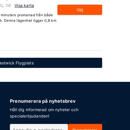
PQ, GB
Visa karta
Välj
io minuters promenad från både
h. Denna lägenhet ligger 0,8 km
restwick Flygplats
Prenumerera på nyhetsbrev
Håll dig informerad om nyheter och
specialerbjudanden!
Prenumerera