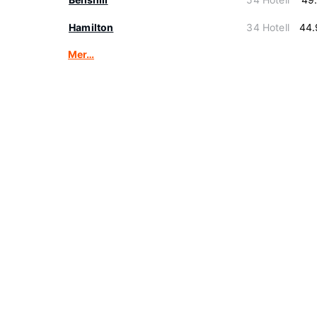
Hamilton
34 Hotell
44.
Mer…