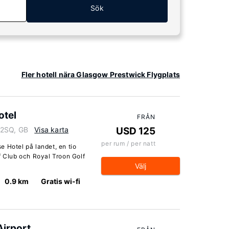
Sök
k
Fler hotell nära Glasgow Prestwick Flygplats
otel
FRÅN
 2SQ, GB
Visa karta
USD 125
per rum / per natt
 Hotel på landet, en tio
f Club och Royal Troon Golf
Välj
0.9 km
Gratis wi-fi
Airport