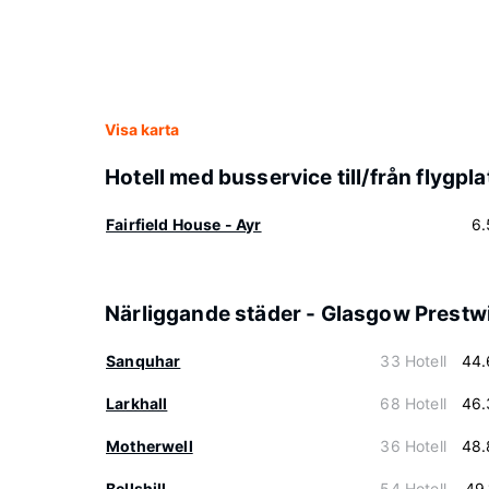
Visa karta
Hotell med busservice till/från flygpla
Fairfield House - Ayr
6.
Närliggande städer - Glasgow Prestw
Sanquhar
33 Hotell
44.
Larkhall
68 Hotell
46.
Motherwell
36 Hotell
48.
Bellshill
54 Hotell
49