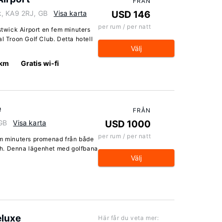
FRÅN
k, KA9 2RJ, GB
Visa karta
USD 146
per rum / per natt
stwick Airport en fem minuters
l Troon Golf Club. Detta hotell
Välj
 km
Gratis wi-fi
e
FRÅN
 GB
Visa karta
USD 1000
per rum / per natt
em minuters promenad från både
ch. Denna lägenhet med golfbana
Välj
eluxe
Här får du veta mer: