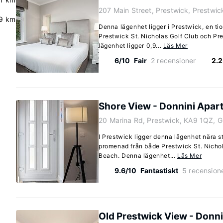
207 Main Street, Prestwick, Prestwi
9 km
Denna lägenhet ligger i Prestwick, en t
Prestwick St. Nicholas Golf Club och Pr
lägenhet ligger 0,9...
Läs Mer
6/10
Fair
2 recensioner
2.
Shore View - Donnini Apar
20 Marina Rd, Prestwick, KA9 1QZ, 
I Prestwick ligger denna lägenhet nära s
promenad från både Prestwick St. Nicho
Beach. Denna lägenhet...
Läs Mer
9.6/10
Fantastiskt
5 recension
Old Prestwick View - Donn