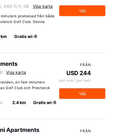
ck, KA9 1LH, GB
Visa karta
Välj
io minuters promenad från både
estwick Golf Club. Denna
2 km
Gratis wi-fi
tments
FRÅN
GB
Visa karta
USD 244
per rum / per natt
tranden, en fem minuters
las Golf Club och Prestwick
Välj
er
2.4 km
Gratis wi-fi
ini Apartments
FRÅN