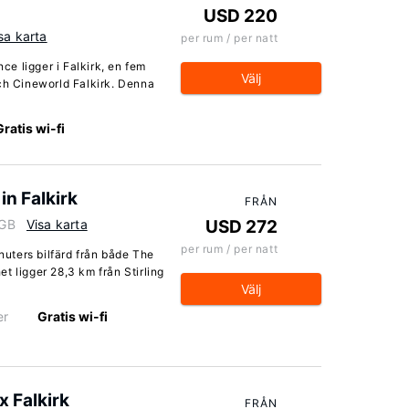
USD 220
sa karta
per rum / per natt
e ligger i Falkirk, en fem
Välj
och Cineworld Falkirk. Denna
Gratis wi-fi
n Falkirk
FRÅN
 GB
Visa karta
USD 272
per rum / per natt
inuters bilfärd från både The
t ligger 28,3 km från Stirling
Välj
er
Gratis wi-fi
 Falkirk
FRÅN