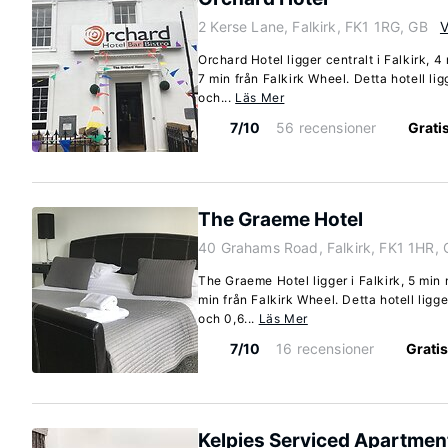
2 Kerse Lane, Falkirk, FK1 1RG, GB
V
Orchard Hotel ligger centralt i Falkirk, 
7 min från Falkirk Wheel. Detta hotell lig
och...
Läs Mer
7/10
56 recensioner
Gratis
The Graeme Hotel
40 Grahams Road, Falkirk, FK1 1HR,
The Graeme Hotel ligger i Falkirk, 5 min 
min från Falkirk Wheel. Detta hotell ligge
och 0,6...
Läs Mer
7/10
16 recensioner
Gratis
Kelpies Serviced Apartmen