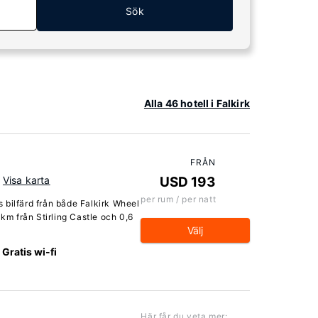
Sök
Alla 46 hotell i Falkirk
FRÅN
Visa karta
USD 193
per rum / per natt
rs bilfärd från både Falkirk Wheel
 km från Stirling Castle och 0,6
Välj
Gratis wi-fi
Här får du veta mer: