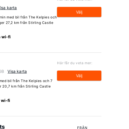
isa karta
Välj
4 min med bil från The Kelpies och
ger 27,2 km från Stirling Castle
 wi-fi
Här får du veta mer:
 GB
Visa karta
Välj
med bil från The Kelpies och 7
r 20,7 km från Stirling Castle
 wi-fi
ts
FRÅN