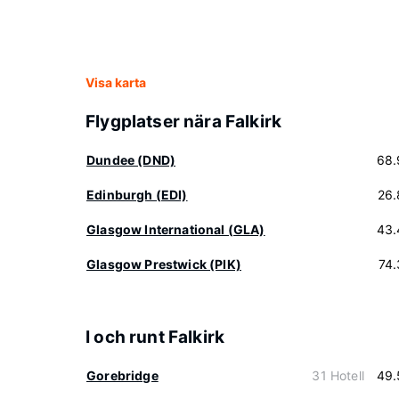
Visa karta
Flygplatser nära Falkirk
Dundee (DND)
68.
Edinburgh (EDI)
26.
Glasgow International (GLA)
43.
Glasgow Prestwick (PIK)
74
I och runt Falkirk
Gorebridge
31 Hotell
49.