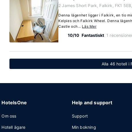
2 James Short Park, Falkirk, FK1 5EB
Denna lägenhet ligger i Falkirk, en tio m
Kelpies och Falkirk Wheel. Denna lägenhe
Castle och...
Läs Mer
10/10
Fantastiskt
1 recensione
Alla 46 hotell i 
HotelsOne
Help and support
Om oss
Support
Hotell ägare
Min bokning