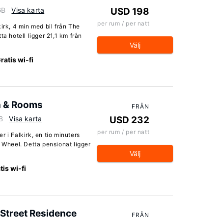
GB
Visa karta
USD 198
per rum / per natt
irk, 4 min med bil från The
ta hotell ligger 21,1 km från
Välj
ratis wi-fi
n & Rooms
FRÅN
B
Visa karta
USD 232
per rum / per natt
 i Falkirk, en tio minuters
k Wheel. Detta pensionat ligger
Välj
tis wi-fi
Street Residence
FRÅN