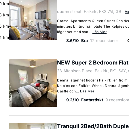
0 km
queen street, Falkirk, FK2 7Af, GB
Vi
3 km
Carmel Apartments Queen Street Residenc
5 km
minuters bilfärd från både The Kelpies 
lägenhet med spa...
Läs Mer
.1 km
8.6/10
Bra
12 recensioner
NEW Super 2 Bedroom Flat i
23 Aitchison Place, Falkirk, FK1 5AY,
Denna lägenhet ligger i Falkirk, en tio m
Kelpies och Falkirk Wheel. Denna lägenhe
Castle och...
Läs Mer
9.2/10
Fantastiskt
9 recension
Tranquil 2Bed/2Bath Duplex