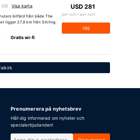
, GB
Visa karta
USD 281
per rum / per natt
inuters bilfärd från både The
t ligger 27,9 km från Stirling
Välj
r
Gratis wi-fi
Falkirk
Prenumerera på nyhetsbrev
Håll dig informerad om nyheter och
specialerbjudanden!
Prenumerera