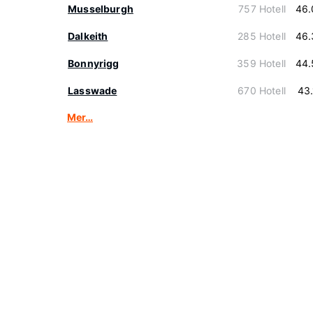
Musselburgh
757 Hotell
46.
Dalkeith
285 Hotell
46.
Bonnyrigg
359 Hotell
44.
Lasswade
670 Hotell
43
Mer…