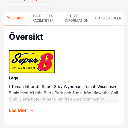
HOTELLETS
HOTELL
ÖVERSIKT
HOTELLREGLER
FACILITETER
INFORMATION
Översikt
Läge
I Tomah hittar du Super 8 by Wyndham Tomah Wisconsin
5 min med bil från Butts Park och 5 min från Hiawatha Golf
Club. Detta hotell ligger 6 km från Area Community
Theatre och 8,9 km från Tomah Health.
Läs Mer
Hotellrum
Känn dig som hemma i ett av de 65 rummen med