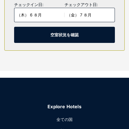
料)をお使いいただけるほか、ケーブルの番組をご覧いただけ
チェックイン日:
チェックアウト日:
ます。デスクをご利用いただけ、ハウスキーピング サービス
（木） 6 ８月
（金） 7 ８月
は、毎日行われます。
施設
便利なWiFi (無料)、コンシェルジュ サービス、ピクニックエ
空室状況を確認
リアなどをご利用いただけます。このホテルでは、宴会場、
自動販売機もご利用いただけます。
レストラン
無料のコンチネンタル ブレックファストを毎日、6:00 ～
9:00 までお召し上がりいただけます。
その他の施設
24 時間対応フロントデスク、ランドリー設備、エレベーター
をお使いいただけます。敷地内にはセルフパーキング (無料)
が備わっています。
Explore Hotels
全ての国