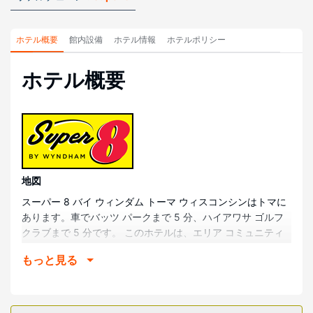
ホテル概要
館内設備
ホテル情報
ホテルポリシー
ホテル概要
地図
スーパー 8 バイ ウィンダム トーマ ウィスコンシンはトマに
あります。車でバッツ パークまで 5 分、ハイアワサ ゴルフ
クラブまで 5 分です。 このホテルは、エリア コミュニティ
シアターまで 6 km、トマヘルスまで 8.9 km の場所にありま
もっと見る
す。
部屋
全部で 65 室ある客室には、電子レンジがあります。WiFi (無