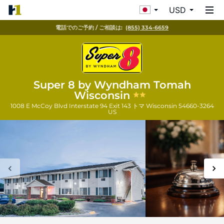
USD
電話でのご予約 / ご相談は:
(855) 334-6659
Super 8 by Wyndham Tomah
Wisconsin
1008 E McCoy Blvd Interstate 94 Exit 143
トマ
Wisconsin
54660-3264
US