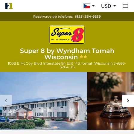
USD
Rezervace po telefonu:
(855) 334-6659
Super 8 by Wyndham Tomah
Wisconsin
1008 E McCoy Blvd Interstate 94 Exit 143
Tomah
Wisconsin
54660-
3264
US