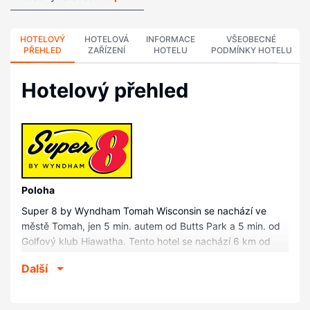
HOTELOVÝ
HOTELOVÁ
INFORMACE
VŠEOBECNÉ
PŘEHLED
ZAŘÍZENÍ
HOTELU
PODMÍNKY HOTELU
Hotelový přehled
Poloha
Super 8 by Wyndham Tomah Wisconsin se nachází ve
městě Tomah, jen 5 min. autem od Butts Park a 5 min. od
Golfový klub Hiawatha. Tento hotel se nachází 6 km od
Divadlo Area Community Theatre a 8,9 km od Tomah
Další
Health.
Pokoje