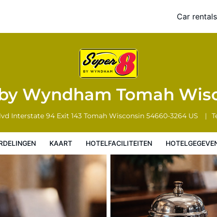
isconsin
Car rentals
Hotelfaciliteiten
Hotelgegevens
Regels van het hotel
 by Wyndham Tomah Wis
vd Interstate 94 Exit 143
Tomah
Wisconsin
54660-3264
US
Te
RDELINGEN
KAART
HOTELFACILITEITEN
HOTELGEGEVE