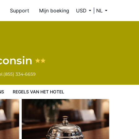
Support
Mijn boeking
USD
NL
consin
l.
(855) 334-6659
NS
REGELS VAN HET HOTEL