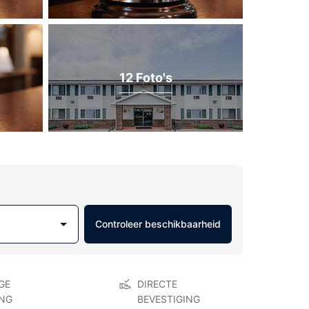
12 Foto's
Controleer beschikbaarheid
GE
DIRECTE
NG
BEVESTIGING