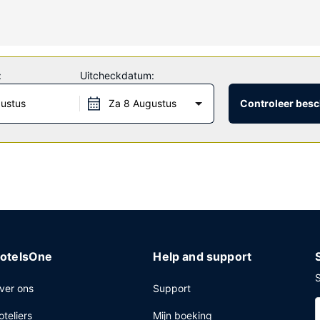
tis wifi, conciërgeservices en een picknickplaats. Dit hotel heeft 
:
Uitcheckdatum:
eten van een gratis continentaal ontbijt.
gustus
Za 8 Augustus
Controleer besc
ptie, een wasserij en een lift. Ter plaatse heb je gratis parkeerplaat
otelsOne
Help and support
S
ver ons
Support
oteliers
Mijn boeking