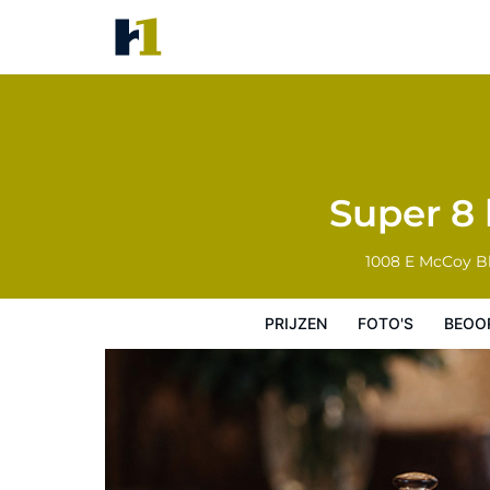
Super 8 by Wyndham Tomah W
Prijzen
Foto's
Beoordelingen
Kaart
Super 8
1008 E McCoy Bl
PRIJZEN
FOTO'S
BEOO