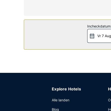
Algemene voorziening
Maak gebruik van handige voorzieningen zoals gra
Restaurant
Incheckdatum
Dagelijks kun je van 06.00 uur tot 09.00 uur geni
Overige voorzieningen
Vr 7 Au
Enkele van de voorzieningen zijn een 24-uurs rece
Explore Hotels
H
Alle landen
O
Blog
H