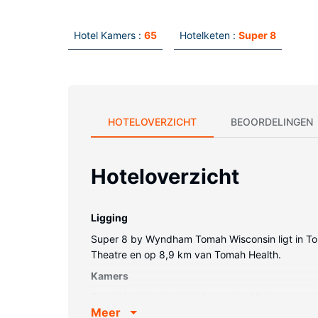
Hotel Kamers :
65
Hotelketen :
Super 8
HOTELOVERZICHT
BEOORDELINGEN
Hoteloverzicht
Ligging
Super 8 by Wyndham Tomah Wisconsin ligt in Toma
Theatre en op 8,9 km van Tomah Health.
Kamers
Doe of je thuis bent in één van de 65 kamers met e
Meer
voorzieningen horen een bureau en de kamers w