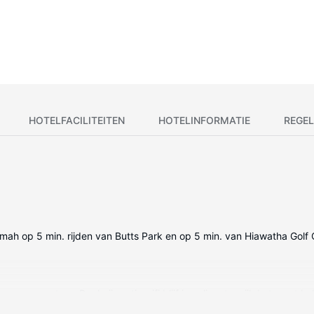
HOTELFACILITEITEN
HOTELINFORMATIE
REGEL
h op 5 min. rijden van Butts Park en op 5 min. van Hiawatha Golf C
en magnetron. Dankzij gratis wifi blijf je online, terwijl de tv met ka
orden dagelijks schoongemaakt.