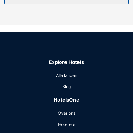
Plezier gegarandeerd dankzij een bubbelbad of geniet
van het uitzicht vanuit een tuin. Dit hotel bevat ook gratis
wifi, een picknickplaats en barbecues.
Overige voorzieningen
Ter plaatse heb je gratis parkeerplaatsen.
Explore Hotels
Alle landen
Blog
HotelsOne
Over ons
Hoteliers