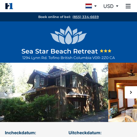
USD
Boek online of bel:
(855) 334-6659
Sea Star Beach Retreat
1294 Lynn Rd.
Tofino
British Columbia
V0R-2Z0
CA
Incheckdatum:
Uitcheckdatum: