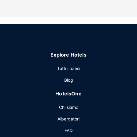
Scopri i molti servizi ricreativi a disposizione, tra cui una
vasca idromassaggio e un giardino da dove ammirare il
paesaggio. Questo hotel dispone, inoltre, di il Wi-Fi
gratuito, un'area picnic e un'area barbecue.
Altre attrattive
Il un parcheggio gratuito è disponibile in loco.
Explore Hotels
Tutti i paesi
Blog
HotelsOne
Chi siamo
Albergatori
FAQ