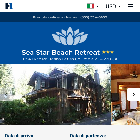
USD
Prenota online o chiama:
(855) 334-6659
Sea Star Beach Retreat
1294 Lynn Rd.
Tofino
British Columbia
V0R-2Z0
CA
Data di arrivo:
Data di partenza: