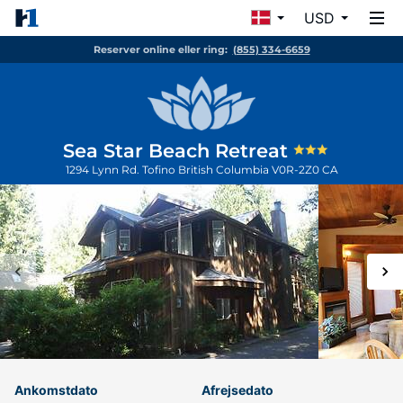
USD
Reserver online eller ring:
(855) 334-6659
Sea Star Beach Retreat
1294 Lynn Rd.
Tofino
British Columbia
V0R-2Z0
CA
Ankomstdato
Afrejsedato