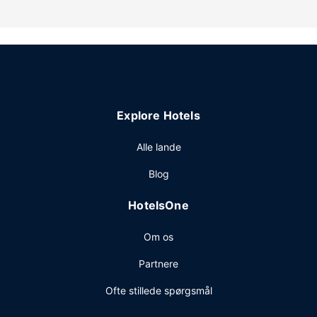
Dette hotel tilbyder desuden gratis trådløs internetadgang,
picnicområde og havegrill.
Andre faciliteter
Gratis selvstændig parkering er til rådighed på stedet.
Explore Hotels
Alle lande
Blog
HotelsOne
Om os
Partnere
Ofte stillede spørgsmål