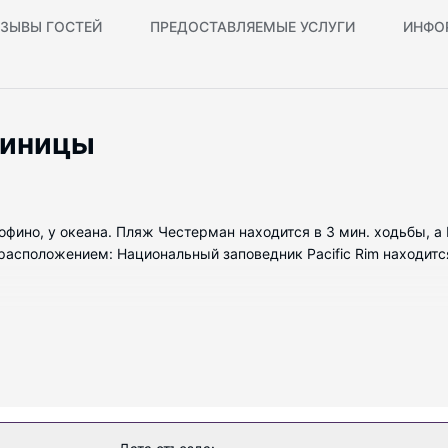
ЗЫВЫ ГОСТЕЙ
ПРЕДОСТАВЛЯЕМЫЕ УСЛУГИ
ИНФО
тиницы
Тофино, у океана. Пляж Честерман находится в 3 мин. ходьбы, 
асположением: Национальный заповедник Pacific Rim находится 
меров, в каждом из которых предоставляется микроволновая пе
язи, а кабельное телевидение не даст скучать. Собственные ва
ляются следующие удобства и услуги: кофеварки/чайники и с