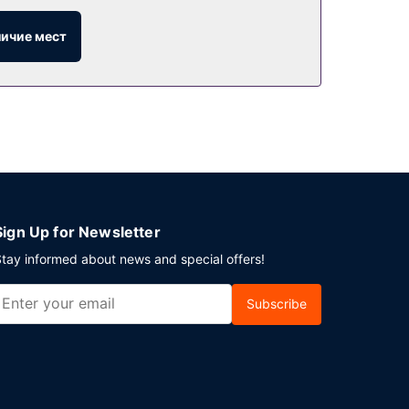
 где можно отдохнуть и насладиться
уп в интернет, место для пикника и грили
личие мест
Sign Up for Newsletter
tay informed about news and special offers!
Subscribe