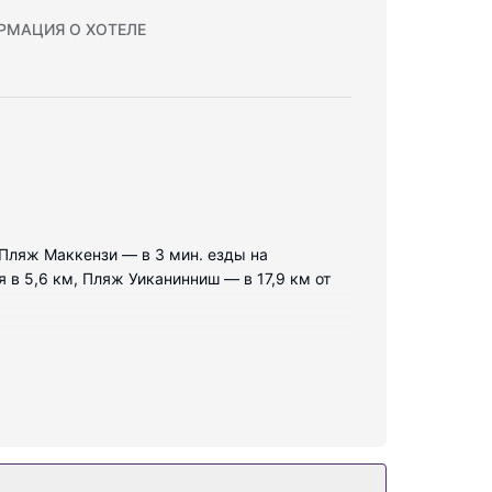
РМАЦИЯ О ХОТЕЛЕ
а Пляж Маккензи — в 3 мин. езды на
в 5,6 км, Пляж Уиканинниш — в 17,9 км от
чь. Бесплатный беспроводной доступ к
нные комнаты предоставляют бесплатные
тиральные/сушильные машины. Уборка