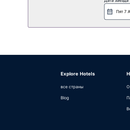
Дата заезда
К вашим услугам многочисленные возможности
красивым видом. Этот отель также предоставл
Пят 7 
для барбекю.
Другие особенности
Предоставляется бесплатная самостоятельна
Explore Hotels
H
все страны
О
Blog
П
В