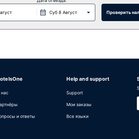
Дата отъезда:
 для спорта и отдыха, в числе которых джакузи, а также сад,
яет такие услуги и удобства, какбесплатный беспроводной дост
Август
Суб 8 Август
Проверить на
я парковка.
otelsOne
Help and support
S
 нас
Support
артнёры
Мои заказы
опросы и ответы
Все языки