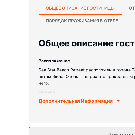
ОБЩЕЕ ОПИСАНИЕ ГОСТИНИЦЫ
ОТ
ПОРЯДОК ПРОЖИВАНИЯ В ОТЕЛЕ
Общее описание гос
Pасположение
Sea Star Beach Retreat расположен в городе 
автомобиле. Отель — вариант с прекрасным р
него.
Номера
Дополнительная Информация
Почувствуйте себя как дома в одном из 3 но
интернету позволит всегда оставаться на св
туалетные принадлежности и фен. Предостав
номеров осуществляется не каждый день.
Особенности объекта