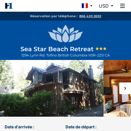
USD
Réservation par téléphone :
866 430 2692
Sea Star Beach Retreat
1294 Lynn Rd.
Tofino
British Columbia
V0R-2Z0
CA
Date d'arrivée :
Date de départ :