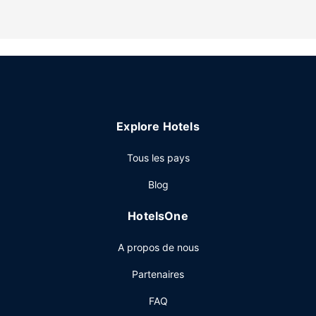
assuré certains jours seulement.
Les services sur place
La détente avant tout ! Profitez des nombreuses options
de loisirs disponibles dans l'hébergement, notamment un
bain à remous, ou admirez la vue qui vous est offerte
depuis un jardin. Cet hôtel propose également l'accès Wi-
Fi à Internet gratuit, une aire de pique-nique et des
Explore Hotels
barbecues.
Autres services
Tous les pays
Un parking gratuit est disponible dans l'enceinte de
Blog
l'hébergement.
HotelsOne
A propos de nous
Partenaires
FAQ