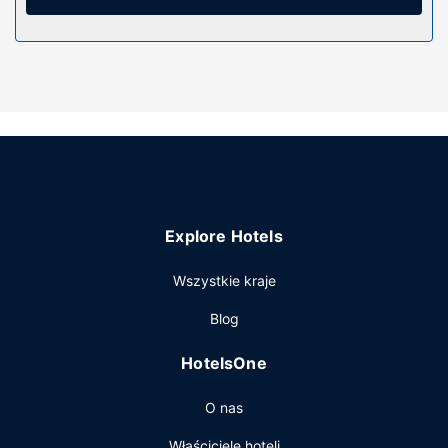
zestawy do parzenia kawy i herbaty oraz telefon
(bezpłatne połączenia telefoniczne międzynarodowe).
Udogodnienia w obiekcie
Dostępne udogodnienia rekreacyjne to jacuzzi, sauna oraz
rowery do wypożyczenia. Ten hotel oferuje takie
udogodnienia jak bezpłatny bezprzewodowy dostęp do
internetu, obsługa portierska i sala/salon gier.
Restauracja
Twój apetyt zaspokoi ROAR Tofino, restauracja, w której
Explore Hotels
znajduje się świetnie wyposażony bar/salon klubowy.
Jedzenie i picie serwują także miejsca takie jak kawiarnia.
Wszystkie kraje
Śniadanie na wynos jest podawane codziennie od 7 do 11
za opłatą.
Blog
Pozostałe udogodnienia
HotelsOne
Udogodnienia biznesowe to recepcja całodobowa,
przechowalnia bagażu oraz pralnia. Udogodnienia na
O nas
miejscu to bezpłatne parkowanie samodzielne.
Właściciele hoteli