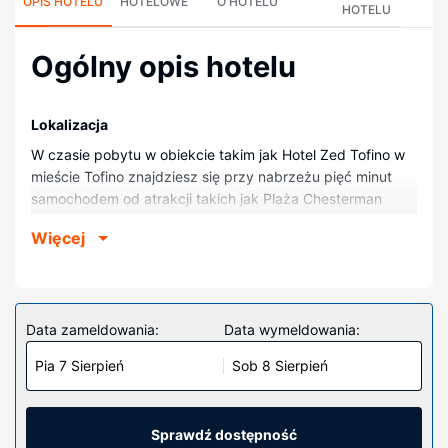
OPIS HOTELU
HOTELOWE
O HOTELU
HOTELU
Ogólny opis hotelu
Lokalizacja
W czasie pobytu w obiekcie takim jak Hotel Zed Tofino w
mieście Tofino znajdziesz się przy nabrzeżu pięć minut
samochodem od atrakcji takich jak Plaża Chesterman
Beach i Plaża Mackenzie Beach. Hotel (z atmosferą
Więcej
przyjazną rodzinom) znajduje się 1,8 km od atrakcji takiej
jak Ogrody Naa’Waya’Sum i 3,1 km od miejsca takiego jak
Plaża Cox Bay.
Pokoje
Data zameldowania:
Data wymeldowania:
Poczuj się jak w domu w 58 pokojach. Bezpłatny
Pia 7 Sierpień
Sob 8 Sierpień
bezprzewodowy dostęp do internetu zapewni łączność ze
światem. Prywatna łazienka — wyposażenie: prysznic,
prysznic z deszczownicą i bezpłatne przybory toaletowe.
Udogodnienia obejmują oddzielne strefy wypoczynkowe i
Sprawdź dostępność