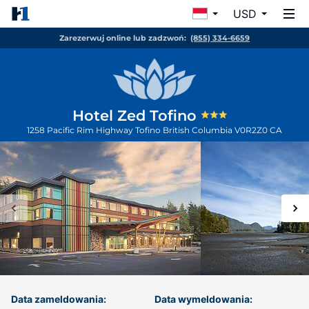
USD
Zarezerwuj online lub zadzwoń:
(855) 334-6659
Hotel Zed Tofino
1258 Pacific Rim Highway
Tofino
British Columbia
V0R2Z0
CA
Data zameldowania:
Data wymeldowania: