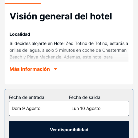
Visión general del hotel
Localidad
Si decides alojarte en Hotel Zed Tofino de Tofino, estarás a
orillas del agua, a solo 5 minutos en coche de Chesterman
Beach y Playa Mackenzie. Además, este hotel para
familias se encuentra a 1,8 km de Naa’Waya’Sum Gardens
Más información
y a 3,1 km de Cox Bay Beach.
Habitaciones
Te sentirás como en tu propia casa en cualquiera de las 58
habitaciones. Mantén el contacto con los tuyos gracias a la
Fecha de entrada:
Fecha de salida:
la conexión wifi gratis. El baño privado con ducha está
Dom 9 Agosto
Lun 10 Agosto
provisto de cabezal de ducha tipo lluvia y artículos de
higiene personal gratuitos. Entre las comodidades, se
incluyen una zona de estar separada, cafetera y tetera y
teléfono con y llamadas internacionales gratuitas.
Ver disponibilidad