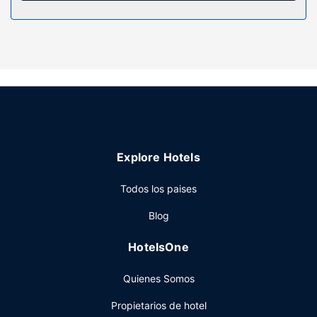
Servicios hotel
Apreciarás las instalaciones de ocio, que incluyen una
bañera de hidromasaje, sauna y bicicletas de alquiler.
Otros servicios de este hotel incluyen conexión a Internet
wifi gratis, servicios de conserjería y una zona recreativa o
sala de juegos.
Restaurante
Pásate por ROAR Tofino, restaurante con un bar o lounge,
cuando quieras tomar algo. También tienes a tu
Explore Hotels
disposición una cafetería. Se ofrece un desayuno para
llevar todos los días de 07:00 a 11:00 con un coste
Todos los paises
adicional.
Otros servicios
Blog
Tendrás un servicio de recepción las 24 horas, consigna
HotelsOne
de equipaje y una lavandería a tu disposición. Hay un
aparcamiento sin asistencia gratuito disponible.
Quienes Somos
Propietarios de hotel