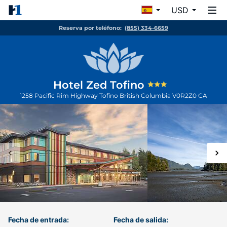
USD
Reserva por teléfono:
(855) 334-6659
Hotel Zed Tofino
1258 Pacific Rim Highway
Tofino
British Columbia
V0R2Z0
CA
Fecha de entrada:
Fecha de salida: