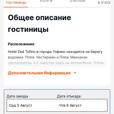
УСЛУГИ
О ХОТЕЛЕ
ГОСТИНИЦЫ
В ОТЕЛЕ
Общее описание
гостиницы
Pасположение
Hotel Zed Tofino в городе Тофино находится на берегу
водоема. Пляж Честерман и Пляж Маккензи
расположены в 5 минутах езды на автомобиле. Отель
для семейного отдыха — вариант с прекрасным
Дополнительная Информация
расположением: Ботанический сад Тофино находится в
1,8 км, Пляж в заливе Кокс — в 3,1 км от него.
Номера
Почувствуйте себя как дома в одном из 58 номеров.
Дата заезда
Дата отъезда:
Бесплатный беспроводной доступ к интернету
Срд 5 Август
Чтв 6 Август
позволит вам всегда оставаться на связи. Собственные
ванные комнаты, душ. Предоставляется душ с