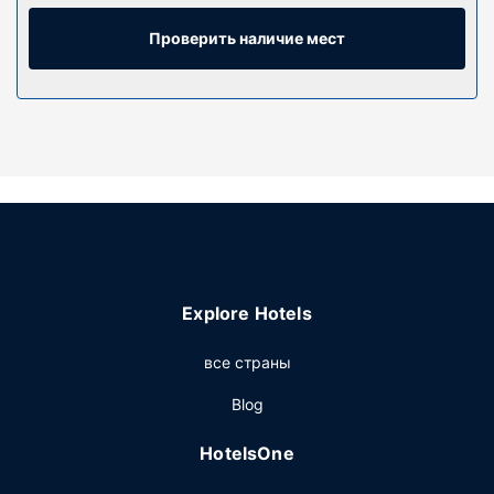
дождевой насадкой и бесплатные туалетные
принадлежности. Предоставляются следующие
Проверить наличие мест
удобства и услуги: выделенные зоны для отдыха и
кофеварки/чайники, а также телефон, с которого
можно осуществлять бесплатные международные
звонки.
Особенности объекта
Воспользуйтесь разнообразными возможностями для
отдыха и развлечений, такими как джакузи, сауна и
прокат велосипедов. Этот отель также предоставляет
такие услуги и удобства, какбесплатный беспроводной
доступ в интернет, услуги консьержа и игровой зал.
Explore Hotels
Ресторан
все страны
Когда вы проголодаетесь, зайдите в ресторан ROAR
Tofino. В этом ресторане также есть бар/лаунж.
Blog
Гостям также предлагается кофейня/кафе. Завтрак (с
собой) предлагается ежедневно с 7:00 до 11:00 за
HotelsOne
дополнительную плату.