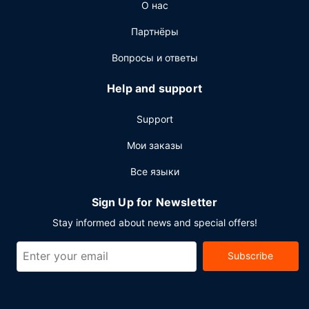
Другие особенности
О нас
Для удобства гостей предоставляется следующее:
Партнёры
круглосуточная работа стойки регистрации, хранение
багажа и услуги прачечной. Предоставляется
Вопросы и ответы
бесплатная самостоятельная парковка.
Help and support
Support
Мои заказы
Все языки
Sign Up for Newsletter
Stay informed about news and special offers!
Subscribe