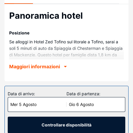
Panoramica hotel
Posizione
Se alloggi in Hotel Zed Tofino sul litorale a Tofino, sarai a
soli 5 minuti di auto da Spiaggia di Chesterman e Spiaggia
di Mackenzie. Questo hotel per famiglie dista 1,8 km da
Naa’Waya’Sum Gardens e 3,1 km da Cox Bay Beach.
Maggiori informazioni
Camere
Nelle 58 camere della struttura ti sentirai come a casa. Il
Wi-Fi gratuito ti consente di restare in contatto con il
mondo. Il bagno in camera dispone di doccia, soffione a
Data di arrivo:
Data di partenza:
pioggia e set di cortesia gratuiti. I comfort includono salotti
Mer 5 Agosto
Gio 6 Agosto
separati, accessori per la preparazione di caffè/tè e
telefoni con chiamate internazionali gratuite.
Attrattive della proprietà
Controllare disponibilità
Approfitta dei servizi ricreativi disponibili, che includono