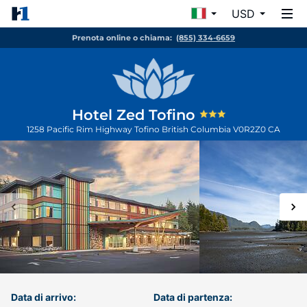
USD
Prenota online o chiama:
(855) 334-6659
Hotel Zed Tofino
1258 Pacific Rim Highway
Tofino
British Columbia
V0R2Z0
CA
Data di arrivo:
Data di partenza: