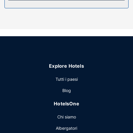
una vasca idromassaggio, una sauna e un servizio di
noleggio biciclette. Questo hotel dispone, inoltre, di il Wi-Fi
gratuito, servizi di concierge e una sala giochi/videogiochi.
Ristorante
Se la fame si fa sentire, visita ROAR Tofino, piacevole
ristorante che include un bar/lounge. Puoi anche mangiare
al bar/caffetteria. La colazione da portar via è disponibile a
pagamento tutti i giorni dalle ore 07:00 alle ore 11:00.
Altre attrattive
Explore Hotels
Potrai usufruire di una reception aperta 24 ore su 24,
deposito bagagli e un servizio lavanderia. Il un parcheggio
Tutti i paesi
gratuito è disponibile in loco.
Blog
HotelsOne
Chi siamo
Albergatori