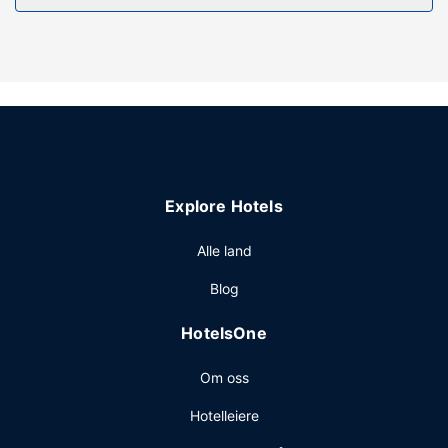
Nyt rekreasjonsfasiliteter som et boblebad, en badstue og
sykkelutleie. Dette hotellet tilbyr også wi-fi (inkludert),
concierge-tjenester og et spillrom.
Restaurant
Spis deg god og mett på ROAR Tofino, en restaurant med
en bar/lounge. Du kan også få deg en matbit på kafeen.
Frokost på farten tilbys daglig fra kl. 07.00 til kl. 11.00 mot
et tillegg.
Explore Hotels
Andre fasiliteter
Gjester har tilgang til blant annet en døgnåpen resepsjon,
Alle land
bagasjeoppbevaring og vaskeritjenester. Gjestene tilbys
Blog
ubetjent parkering (inkludert) på stedet.
HotelsOne
Om oss
Hotelleiere