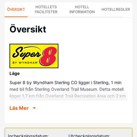
HOTELLETS
HOTELL
ÖVERSIKT
HOTELLREGLER
FACILITETER
INFORMATION
Översikt
Läge
Super 8 by Wyndham Sterling CO ligger i Sterling, 1 min
med bil från Sterling Overland Trail Museum. Detta motell
ligger 1,7 km från Overland Trail Recreation Area och 2 km
från South Platte River.
Läs Mer
Hotellrum
Känn dig som hemma i ett av de 72 luftkonditionerade
rummen med kylskåp och mikrovågsugn. Gratis wi-fi gör
att du kan hålla dig uppkopplad, och satellit-tv erbjuder
Incheckningsdatum:
Utcheckningsdatum: