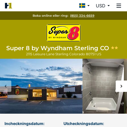
USD
Boka online eller ring:
(855) 334-6659
Super 8 by Wyndham Sterling CO
2115 Leisure Lane
Sterling
Colorado
80751
US
Incheckningsdatum:
Utcheckningsdatum: