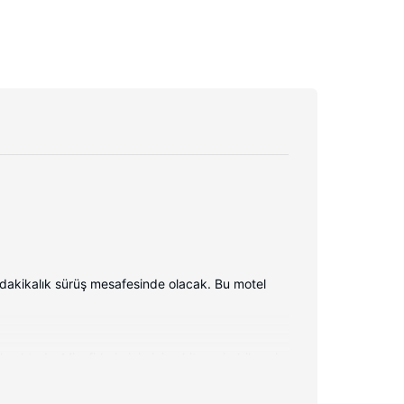
dakikalık sürüş mesafesinde olacak. Bu motel
maktadır. Misafirlerimizin iyi vakit geçirebilmesi
inesi vardır. Misafirlere masa ve kahve/çay