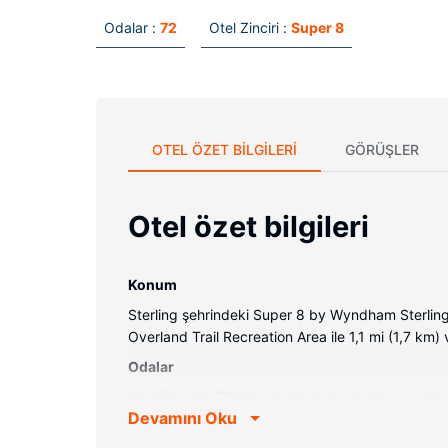
Odalar :
72
Otel Zinciri :
Super 8
OTEL ÖZET BILGILERI
GÖRÜŞLER
Otel özet bilgileri
Konum
Sterling şehrindeki Super 8 by Wyndham Sterlin
Overland Trail Recreation Area ile 1,1 mi (1,7 km)
Odalar
Misafirler için 72 klimalı odada buzdolabı ve mikro
Devamını Oku
için uydu kanalları vardır. Özel banyo, duş/küve
makinesi gibi imkânlar ve kolaylıklar sunulmaktadı