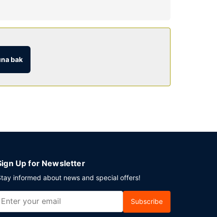
an/kolaylıklardan yararlanın.
retsiz self servis kahvaltı servisi
na bak
Sign Up for Newsletter
tay informed about news and special offers!
Subscribe