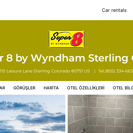
 CO
Car rentals
Otel Özellikleri
Otel bilgileri
Otel Koşulları
r 8 by Wyndham Sterling
115 Leisure Lane
Sterling
Colorado
80751
US
Tel.
(855) 334-66
AR
GÖRÜŞLER
HARITA
OTEL ÖZELLIKLERI
OTEL BILG