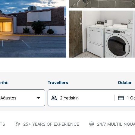
rihi:
Travellers
Odalar
 Ağustos
2 Yetişkin
1 O
TS
25+ YEARS OF EXPERIENCE
24/7 MULTILINGU