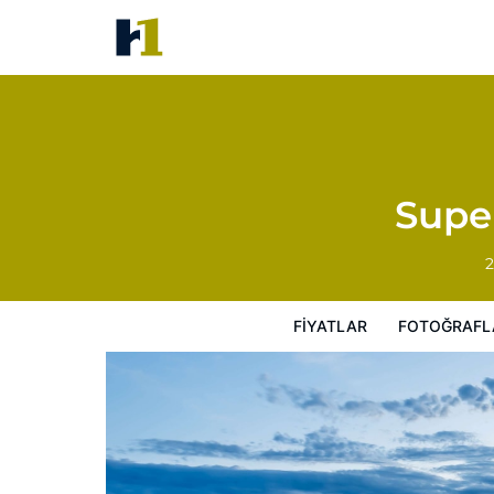
Super 8 by Wyndham Sterling
Fiyatlar
Fotoğraflar
Görüşler
Harita
Supe
2
FIYATLAR
FOTOĞRAFL