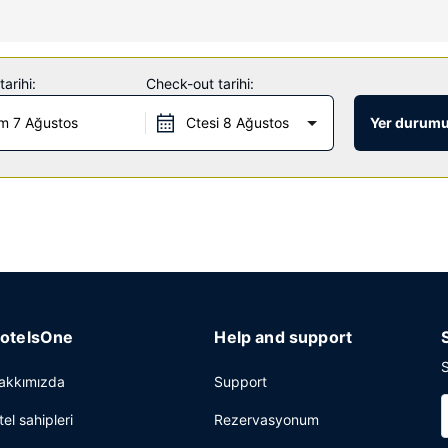
ın keyfini sürün veya ücretsiz kablosuz İnternet dâhil diğer imkânlard
arihi:
Check-out tarihi:
k servisi yapan market vardır. Misafirlere her gün 6 ve 9 arasında üc
m 7 Ağustos
Ctesi 8 Ağustos
Yer durumu
esepsiyon ve çamaşırhane mevcuttur. Ücretsiz otopark vardır.
otelsOne
Help and support
S
akkımızda
Support
tel sahipleri
Rezervasyonum