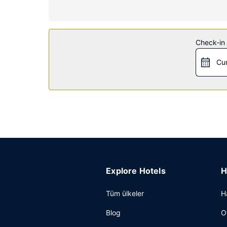
Otelin güzelliği
24 saat açık spor salonu gibi dinlenme fırsatların
Restoran
Check-in t
Super 8 by Wyndham Sterling CO misafirlerine yeme
Cu
yapılmaktadır.
Diğer güzellikler
Misafirler için 24 saat açık ofis, 24 saat açık r
Explore Hotels
H
Tüm ülkeler
H
Blog
O