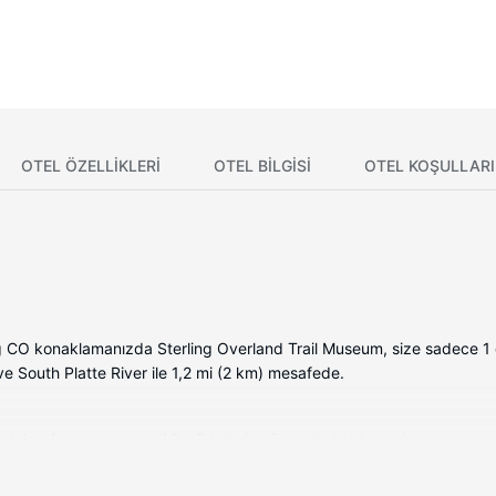
OTEL ÖZELLIKLERI
OTEL BILGISI
OTEL KOŞULLARI
g CO konaklamanızda Sterling Overland Trail Museum, size sadece 1 
 ve South Platte River ile 1,2 mi (2 km) mesafede.
dalga fırın mevcuttur. Misafirlerimize ücretsiz kablosuz internet sunul
t kombinasyonu, ücretsiz banyo/kozmetik ürünleri ve saç kurutma mak
r. Ayrıca istek üzerine oda/kat hizmeti verilmektedir.