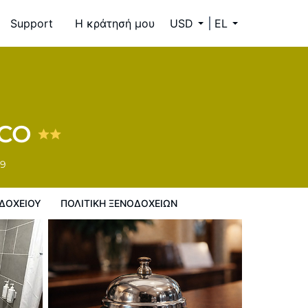
Support
Η κράτησή μου
USD
EL
 ξενοδοχείων
 CO
59
ΔΟΧΕΊΟΥ
ΠΟΛΙΤΙΚΗ ΞΕΝΟΔΟΧΕΊΩΝ