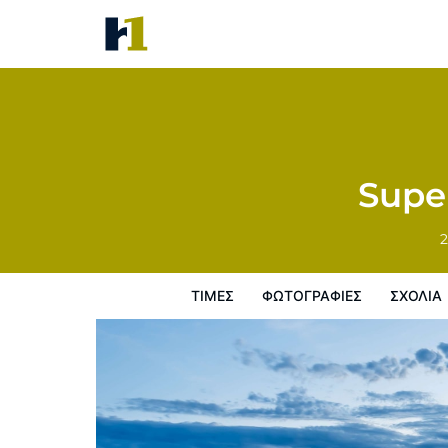
Super 8 by Wyndham Sterling
Τιμές
Φωτογραφίες
σχόλια
Χάρτ
Supe
2
ΤΙΜΈΣ
ΦΩΤΟΓΡΑΦΊΕΣ
ΣΧΌΛΙΑ