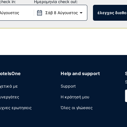
heck in:
Ημερομηνία check out:
Αύγουστος
Σάβ 8 Αύγουστος
έλεγχος διαθε
οίο εξυπηρετεί τους επισκέπτες σε αυτό το κατάλυμα (Super 8 b
μ. - 9:00 π.μ..
χειρηματικό κέντρο που λειτουργεί 24 ώρες το 24ωρο, ρεσεψιόν ό
η χωρίς παρκαδόρο.
otelsOne
Help and support
S
χετικά με
Support
υνεργάτες
Η κράτησή μου
υχνες ερωτησεις
Όλες οι γλώσσες