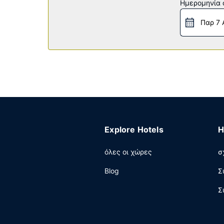
Ημερομηνία c
Εστιατόριο
Παρ 7 
Πάρτε κάτι να φάτε από το παντοπωλείο, το οπ
πρωινό (self-service) καθημερινά μεταξύ 6:00 π.
Άλλες παροχές
Στις σημαντικές παροχές περιλαμβάνονται επι
Στους χώρους μας θα βρείτε δωρεάν στάθμευσ
Explore Hotels
H
όλες οι χώρες
σ
Blog
Σ
Σ