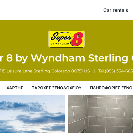
 CO
Car rentals
ης
Παροχες ξενοδοχειου
Πληροφορίες ξενοδοχείου
Πολιτικη
r 8 by Wyndham Sterling
115 Leisure Lane
Sterling
Colorado
80751
US
Tel.
(855) 334-66
ΧΆΡΤΗΣ
ΠΑΡΟΧΕΣ ΞΕΝΟΔΟΧΕΙΟΥ
ΠΛΗΡΟΦΟΡΊΕΣ ΞΕΝΟ