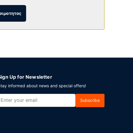
σιμοτητας
y Wyndham Sterling CO). Σερβίρεται δωρεάν
λο το 24ωρο και εγκαταστάσεις πλυντηρίων.
Sign Up for Newsletter
tay informed about news and special offers!
Subscribe