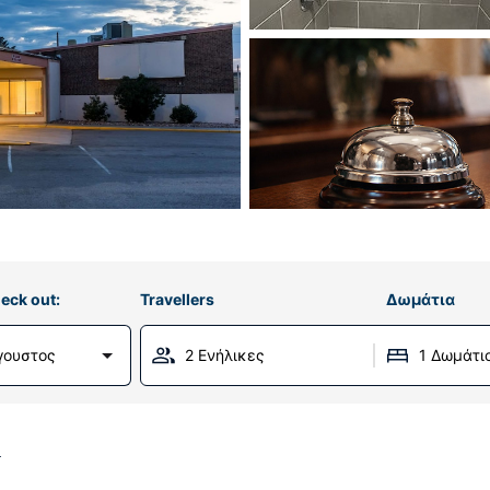
eck out:
Travellers
Δωμάτια
γουστος
2 Ενήλικες
1 Δωμάτι