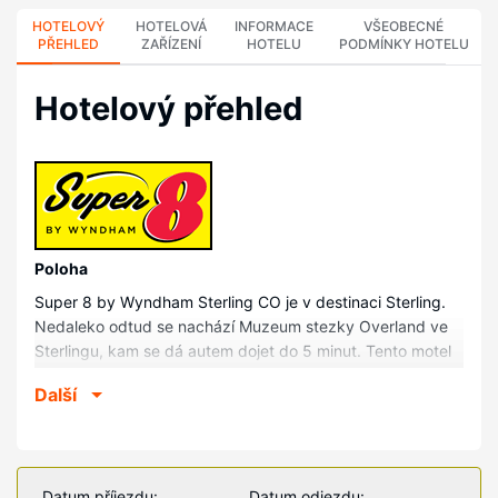
HOTELOVÝ
HOTELOVÁ
INFORMACE
VŠEOBECNÉ
PŘEHLED
ZAŘÍZENÍ
HOTELU
PODMÍNKY HOTELU
Hotelový přehled
Poloha
Super 8 by Wyndham Sterling CO je v destinaci Sterling.
Nedaleko odtud se nachází Muzeum stezky Overland ve
Sterlingu, kam se dá autem dojet do 5 minut. Tento motel
se nachází 1,7 km od Rekreační oblast Overland Trail a 2
Další
km od Řeka South Platte.
Pokoje
V jednom z 72 klimatizovaných pokojů, k jejichž vybavení
patří lednička a mikrovlnná trouba, se budete cítit jako
Datum příjezdu:
Datum odjezdu: