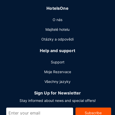
provozem, recepce s nepřetržitým provozem a prádelna.
HotelsOne
Přímo v areálu je hostům k dispozici samostatné parkování
zdarma.
O nás
Majitelé hotelu
Otázky a odpovědi
Help and support
Support
Moje Rezervace
Všechny jazyky
Sign Up for Newsletter
Stay informed about news and special offers!
Subscribe