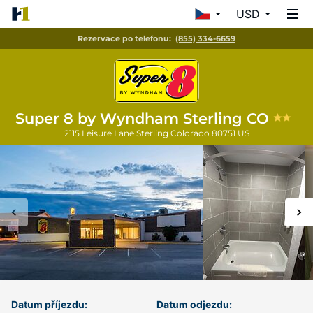
USD
Rezervace po telefonu:
(855) 334-6659
Super 8 by Wyndham Sterling CO
2115 Leisure Lane
Sterling
Colorado
80751
US
Datum příjezdu:
Datum odjezdu: