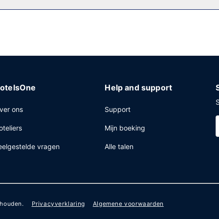
sinesscentrum, een snelle uitcheckservice en gratis kranten in de l
ruimte, waaronder een conferentieruimte en een vergaderruimte. Ter 
otelsOne
Help and support
S
ver ons
Support
oteliers
Mijn boeking
eelgestelde vragen
Alle talen
ehouden.
Privacyverklaring
Algemene voorwaarden