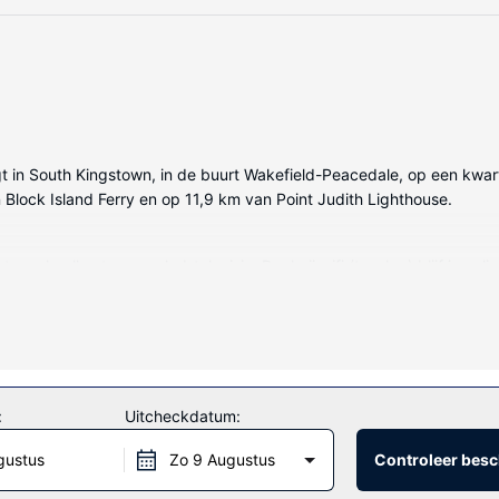
 in South Kingstown, in de buurt Wakefield-Peacedale, op een kwartie
n Block Island Ferry en op 11,9 km van Point Judith Lighthouse.
een koelkast en een lcd-televisie. Dankzij wifi (toeslag) blijf je onli
t haardrogers en tandenborstels en tandpasta. Voorzieningen zijn bijv
en zoals een binnenzwembad en fitnessfaciliteiten. Andere kenmerken 
:
Uitcheckdatum:
gustus
Zo 9 Augustus
Controleer besc
t Area kunnen iets lekkers halen bij de kruidenier/supermarkt. Slui
eten van een gratis ontbijtbuffet.