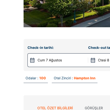
Check-in tarihi:
Check-out ta
Cum 7 Ağustos
Ctesi 8
Odalar :
100
Otel Zinciri :
Hampton Inn
OTEL ÖZET BILGILERI
GÖRÜŞLER