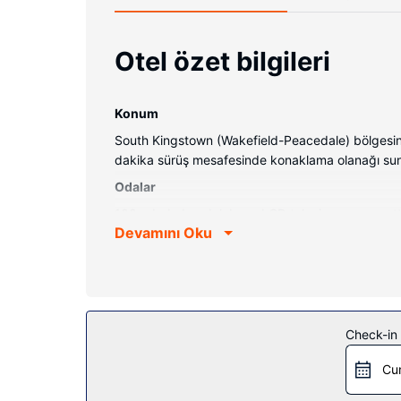
Otel özet bilgileri
Konum
South Kingstown (Wakefield-Peacedale) bölgesind
dakika sürüş mesafesinde konaklama olanağı sunuyo
Odalar
100 odada buzdolabı ve LCD televizyon mevcuttur. 
Devamını Oku
kanalları vardır. Özel banyoda saç kurutma makines
ile ücretsiz şehir içi telefon görüşmesi imkânlar v
Otelin güzelliği
Kapalı havuz ve spor salonu dâhil dinlenme olanak
dükkânı/gazete standı ve banket salonu vardır.
Check-in t
Restoran
Cu
Hampton Inn South Kingstown - Newport Area misaf
Misafirlere her gün 6 ve 10 arasında ücretsiz açık