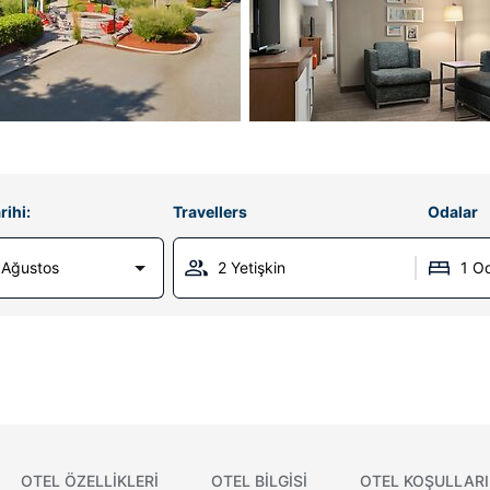
rihi:
Travellers
Odalar
 Ağustos
2 Yetişkin
1 O
OTEL ÖZELLIKLERI
OTEL BILGISI
OTEL KOŞULLARI