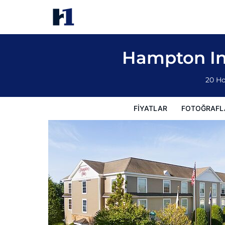
Hampton Inn South Kingstown - Newport 
Fiyatlar
Fotoğraflar
Görüşler
Harita
Otel Özellik
Hampton In
20 Ho
FIYATLAR
FOTOĞRAFL