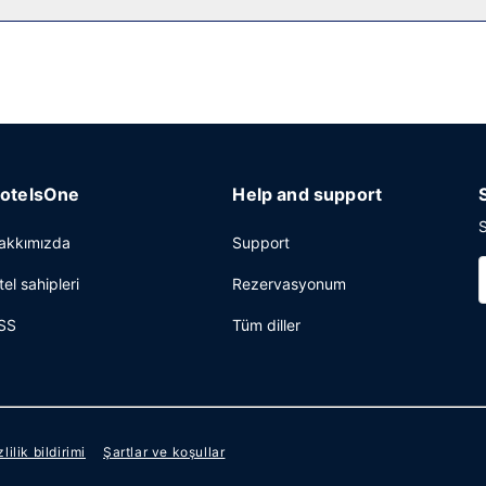
obide ücretsiz gazete servisi mevcuttur. South Kingstown bölgesinde bir 
ı odası sunmaktadır. Ücretsiz otopark vardır.
otelsOne
Help and support
S
akkımızda
Support
tel sahipleri
Rezervasyonum
SS
Tüm diller
zlilik bildirimi
Şartlar ve koşullar