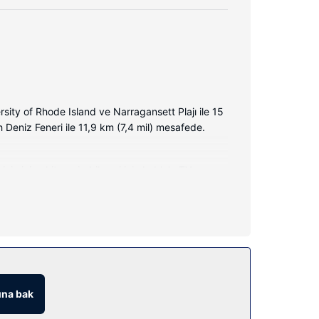
ty of Rhode Island ve Narragansett Plajı ile 15
 Deniz Feneri ile 11,9 km (7,4 mil) mesafede.
zin iyi vakit geçirebilmesi için kablolu TV
 emanet kasası, ücretsiz gazete servisi ve telefon
 kablosuz İnternet, otelde hediyelik eşya
na bak
nu misafirlere içecek servisi yapıyor.