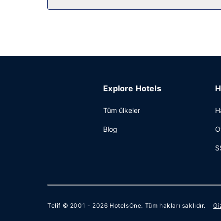
Diğer güzellikler
Misafirler için 24 saat açık ofis, hızlı çıkış ve l
1647 ayak kare alanda konferans alanı ve toplant
Explore Hotels
H
Tüm ülkeler
H
Blog
O
S
Telif © 2001 - 2026
HotelsOne
. Tüm hakları saklıdır.
Gi