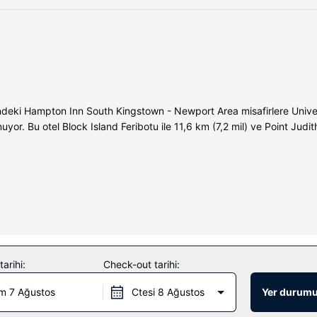
eki Hampton Inn South Kingstown - Newport Area misafirlere Universi
r. Bu otel Block Island Feribotu ile 11,6 km (7,2 mil) ve Point Judith
Misafirlerimize ücretli kablosuz internet sunulmaktadır. Misafirlerimi
i ve Diş fırçası ve diş macunu (istek üzerine) vardır. Misafirlerimize
e kolaylıklar sunulmaktadır.
larından mutlaka yararlanın. Bu otelde misafirler için ayrıca ücretsiz
arihi:
Check-out tarihi:
m 7 Ağustos
Ctesi 8 Ağustos
Yer durumu
irlerine yemek servisi yapan market vardır. Oteldeki bar/oturma salo
 büfe kahvaltı servisi yapılmaktadır.