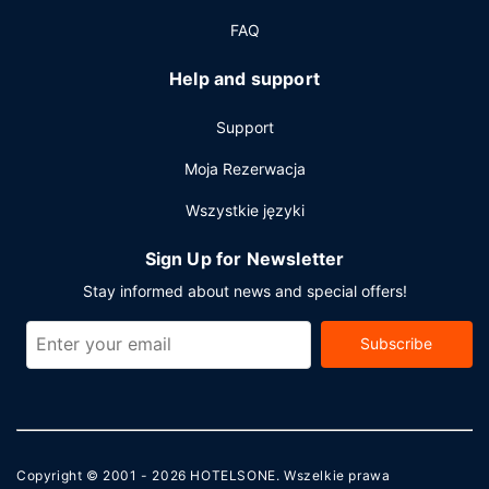
konferencyjne oraz sala konferencyjna o łącznej
FAQ
powierzchni 153 m kw. (1647 stopy kwadratowe).
Udogodnienia na miejscu to bezpłatne parkowanie
Help and support
samodzielne.
Support
Moja Rezerwacja
Wszystkie języki
Sign Up for Newsletter
Stay informed about news and special offers!
Subscribe
Copyright © 2001 - 2026
HOTELSONE
. Wszelkie prawa