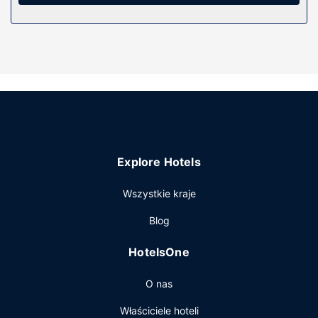
szczoteczki i pasta do zębów. Udogodnienia obejmują
sejfy i bezpłatne czasopisma oraz telefon (bezpłatne
połączenia telefoniczne miejscowe).
Udogodnienia w obiekcie
Dostępne udogodnienia rekreacyjne to basen kryty i
centrum fitness. Ten hotel oferuje udogodnienia takie jak
bezpłatny bezprzewodowy dostęp do internetu, sklepy z
pamiątkami i czasopismami i sala bankietowa.
Restauracja
Explore Hotels
W obiekcie Hampton Inn South Kingstown - Newport Area
apetyt gości zaspokoi sklep ogólnospożywczy. Zrelaksuj
Wszystkie kraje
się po całym dniu w barze/salonie klubowym. Hotel oferuje
bezpłatne śniadanie w formie bufetu codziennie od 6 do
Blog
10.
Pozostałe udogodnienia
HotelsOne
Udogodnienia biznesowe to całodobowe centrum
O nas
biznesowe, ekspresowe wymeldowanie oraz bezpłatne
czasopisma w holu. Jeżeli planujesz spotkanie w mieście
Właściciele hoteli
South Kingstown, hotel oferuje pomieszczenia