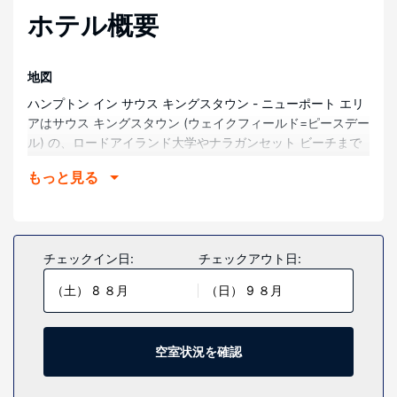
ホテル概要
地図
ハンプトン イン サウス キングスタウン - ニューポート エリ
アはサウス キングスタウン (ウェイクフィールド=ピースデー
ル) の、ロードアイランド大学やナラガンセット ビーチまで
車で 15 分で行ける場所にあります。 このホテルは、ブロッ
もっと見る
ク アイランド フェリーまで 11.6 km、ポイント ジュディス
灯台まで 11.9 km の場所に位置しています。
部屋
全部で 100 室ある客室には冷蔵庫、液晶テレビがあります。
チェックイン日:
チェックアウト日:
有料 WiFiをお使いいただけるほか、ケーブルの番組をご覧い
（土） 8 ８月
（日） 9 ８月
ただけます。専用バスルームには、ヘアドライヤー、歯磨き
セットが付いています。セーフティボックス、新聞 (無料)の
他に、市内通話 (無料)付きの電話をご利用いただけます。
空室状況を確認
施設
屋内プール、フィットネスセンターといったレクリエーショ