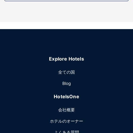
ン設備をぜひご利用ください。その他の設備としてこのホテ
ルでは、WiFi (無料)、ギフトショップ / ニューススタンド、
宴会場をご利用いただけます。
レストラン
ハンプトン イン サウス キングスタウン - ニューポート エリ
アでの軽食には、食料雑貨店 / コンビニエンスストアをご利
用ください。1 日の終わりは、バー / ラウンジで 1 杯飲んで
楽しみましょう。無料のビュッフェを毎日、6:00 ～ 10:00
Explore Hotels
までお召し上がりいただけます。
その他の施設
全ての国
24 時間対応ビジネスセンター、エクスプレス チェックアウ
Blog
ト、ロビーでの新聞サービス (無料)をお使いいただけます。
サウス キングスタウンでのイベント開催には、このホテル の
HotelsOne
会議スペース、会議室など総面積 153 平方メートル (1647
平方フィート) のイベント設備をご利用いただけます。敷地
会社概要
内にはセルフパーキング (無料) が備わっています。
ホテルのオーナー
よくある質問