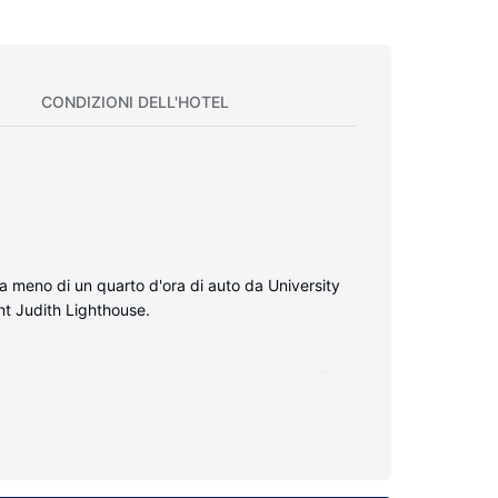
CONDIZIONI DELL'HOTEL
 meno di un quarto d'ora di auto da University
nt Judith Lighthouse.
di restare in contatto con il mondo, mentre la TV
 e dentifricio. I comfort includono casseforti,
re contare su il Wi-Fi gratuito, negozi di articoli