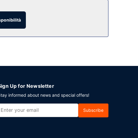
sponibilità
referito! Presso questa struttura troverai un
10:00.
nificando un evento a South Kingstown? Presso un
gratuito è disponibile in loco.
Sign Up for Newsletter
tay informed about news and special offers!
Subscribe