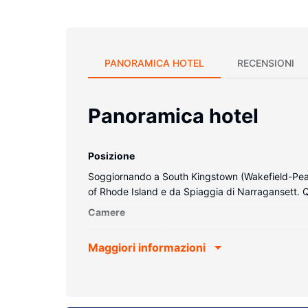
PANORAMICA HOTEL
RECENSIONI
Panoramica hotel
Posizione
Soggiornando a South Kingstown (Wakefield-Peace
of Rhode Island e da Spiaggia di Narragansett. Q
Camere
Rilassati in una delle 100 camere della struttura,
Maggiori informazioni
con canali via cavo è l'ideale per concedersi un p
quotidiani gratuiti e telefoni con chiamate urbane
Attrattive della proprietà
Approfitta dei servizi ricreativi disponibili, che i