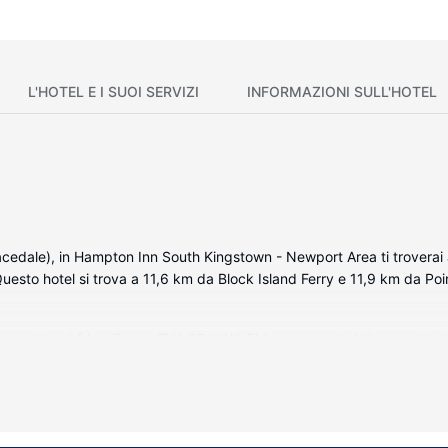
L'HOTEL E I SUOI SERVIZI
INFORMAZIONI SULL'HOTEL
dale), in Hampton Inn South Kingstown - Newport Area ti troverai a
uesto hotel si trova a 11,6 km da Block Island Ferry e 11,9 km da Poi
 complete di frigorifero e TV LCD. Il Wi-Fi (a pagamento) ti consente 
o' di svago. Il bagno in camera è dotato di asciugacapelli e spazzolini
 gratuite.
ncludono una piscina coperta e una palestra. In questo hotel potrai inolt