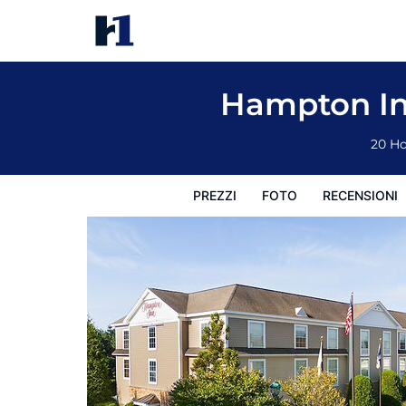
Hampton Inn South Kingstown - Newport 
Prezzi
Foto
Recensioni
Mappa
L'hotel e i suoi s
Hampton In
20 Ho
PREZZI
FOTO
RECENSIONI