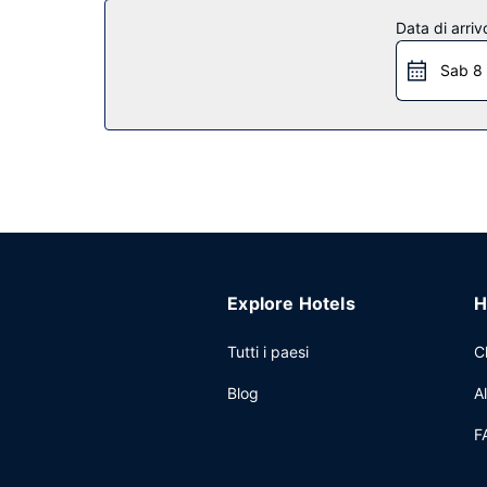
da regalo/edicole e una sala ricevimenti.
Data di arriv
Ristorante
Sab 8
Hampton Inn South Kingstown - Newport Area includ
bar/lounge davvero fantastico. La colazione a buff
Altre attrattive
Potrai usufruire di un business center aperto 24 
hotel avrai a disposizione 153 metri quadrati di s
Explore Hotels
H
Tutti i paesi
C
Blog
A
F