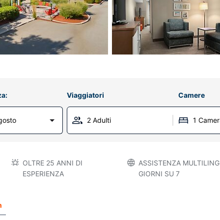
za:
Viaggiatori
Camere
gosto
2 Adulti
1 Camer
OLTRE 25 ANNI DI
ASSISTENZA MULTILINGU
ESPERIENZA
GIORNI SU 7
n