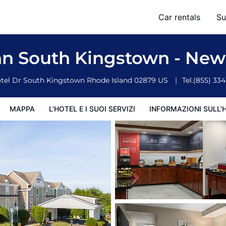
Area
Car rentals
Su
ervizi
Informazioni sull'hotel
Condizioni dell'hotel
n South Kingstown - New
tel Dr
South Kingstown
Rhode Island
02879
US
Tel.
(855) 33
MAPPA
L'HOTEL E I SUOI SERVIZI
INFORMAZIONI SULL'