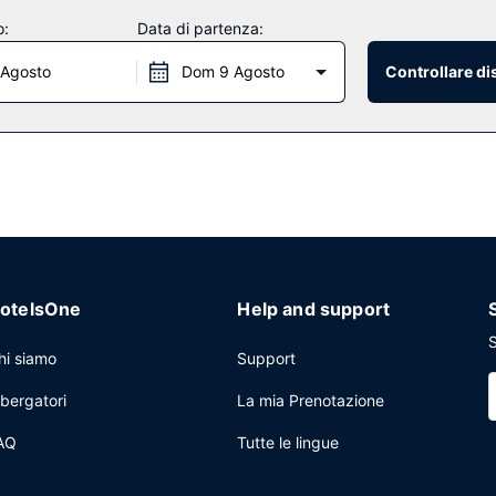
o:
Data di partenza:
 Agosto
Dom 9 Agosto
Controllare di
e un minimarket. Concludi la giornata in bellezza con il tuo drink p
et viene servita gratuitamente tutti i giorni dalle ore 06:00 alle ore 
ore su 24, check-out veloce e quotidiani gratuiti nella hall. Stai pia
pazio con un'area per conferenze e una sala riunioni. Il un parcheggio 
otelsOne
Help and support
S
hi siamo
Support
lbergatori
La mia Prenotazione
AQ
Tutte le lingue