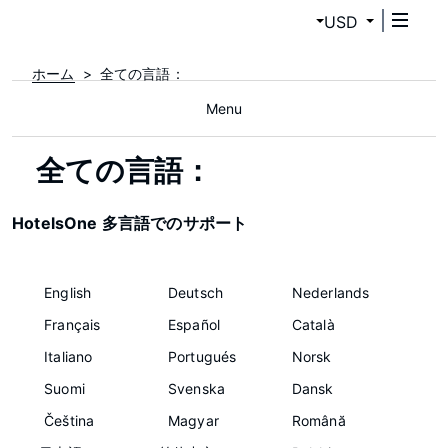
USD
ホーム
全ての言語：
Menu
全ての言語：
HotelsOne 多言語でのサポート
English
Deutsch
Nederlands
Français
Español
Català
Italiano
Portugués
Norsk
Suomi
Svenska
Dansk
Čeština
Magyar
Română