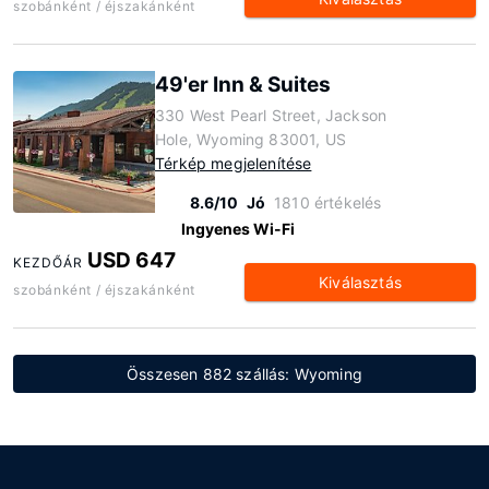
szobánként / éjszakánként
49'er Inn & Suites
330 West Pearl Street, Jackson
Hole, Wyoming 83001, US
Térkép megjelenítése
8.6/10
Jó
1810 értékelés
Ingyenes Wi-Fi
USD 647
KEZDŐÁR
Kiválasztás
szobánként / éjszakánként
Összesen 882 szállás: Wyoming