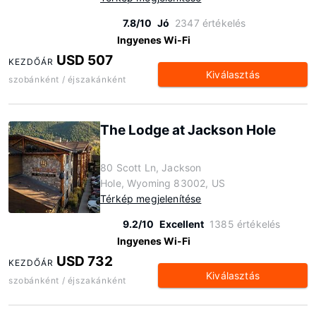
7.8/10
Jó
2347 értékelés
Ingyenes Wi-Fi
USD 507
KEZDŐÁR
Kiválasztás
szobánként / éjszakánként
The Lodge at Jackson Hole
80 Scott Ln, Jackson
Hole, Wyoming 83002, US
Térkép megjelenítése
9.2/10
Excellent
1385 értékelés
Ingyenes Wi-Fi
USD 732
KEZDŐÁR
Kiválasztás
szobánként / éjszakánként