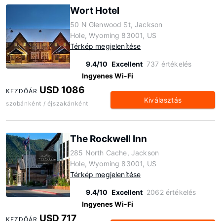
Wort Hotel
50 N Glenwood St, Jackson
Hole, Wyoming 83001, US
Térkép megjelenítése
9.4/10
Excellent
737 értékelés
Ingyenes Wi-Fi
USD 1086
KEZDŐÁR
Kiválasztás
szobánként / éjszakánként
The Rockwell Inn
285 North Cache, Jackson
Hole, Wyoming 83001, US
Térkép megjelenítése
9.4/10
Excellent
2062 értékelés
Ingyenes Wi-Fi
USD 717
KEZDŐÁR