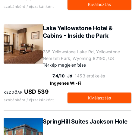
Kiválasztás
szobánként / éjszakánként
Lake Yellowstone Hotel &
Cabins - Inside the Park
235 Yellowstone Lake Rd, Yellowstone
Nemzeti Park, Wyoming 82190, US
Térkép megjelenítése
7.4/10
Jó
1453 értékelés
Ingyenes Wi-Fi
USD 539
KEZDŐÁR
Kiválasztás
szobánként / éjszakánként
SpringHill Suites Jackson Hole