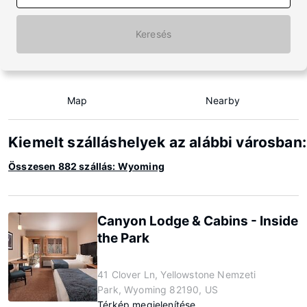
Keresés
Map
Nearby
Kiemelt szálláshelyek az alábbi városba
Összesen 882 szállás: Wyoming
Canyon Lodge & Cabins - Inside
the Park
41 Clover Ln, Yellowstone Nemzeti
Park, Wyoming 82190, US
Térkép megjelenítése