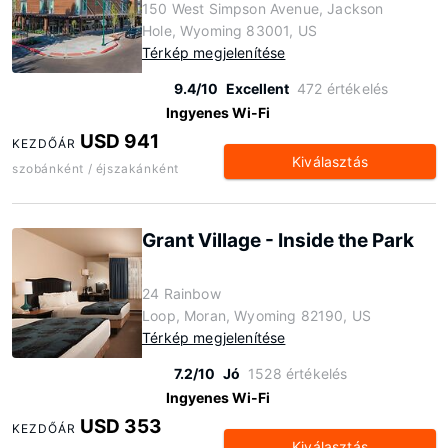
150 West Simpson Avenue, Jackson
Hole, Wyoming 83001, US
Térkép megjelenítése
9.4/10
Excellent
472 értékelés
Ingyenes Wi-Fi
USD 941
KEZDŐÁR
Kiválasztás
szobánként / éjszakánként
Grant Village - Inside the Park
24 Rainbow
Loop, Moran, Wyoming 82190, US
Térkép megjelenítése
7.2/10
Jó
1528 értékelés
Ingyenes Wi-Fi
USD 353
KEZDŐÁR
Kiválasztás