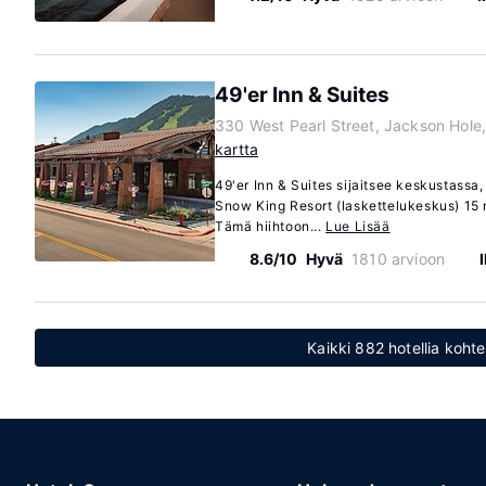
49'er Inn & Suites
330 West Pearl Street, Jackson Hol
kartta
49'er Inn & Suites sijaitsee keskustassa
Snow King Resort (laskettelukeskus) 15
Tämä hiihtoon...
Lue Lisää
8.6/10
Hyvä
1810 arvioon
Kaikki 882 hotellia koh