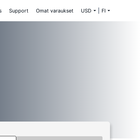
s
Support
Omat varaukset
USD
FI