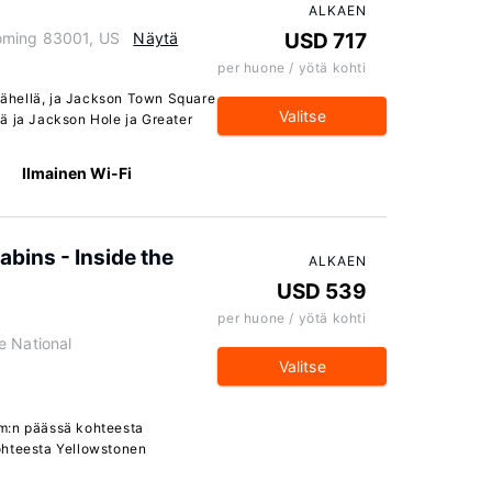
ALKAEN
oming 83001, US
Näytä
USD 717
per huone / yötä kohti
 lähellä, ja Jackson Town Square
Valitse
ä ja Jackson Hole ja Greater
Ilmainen Wi-Fi
abins - Inside the
ALKAEN
USD 539
per huone / yötä kohti
e National
Valitse
 km:n päässä kohteesta
ohteesta Yellowstonen