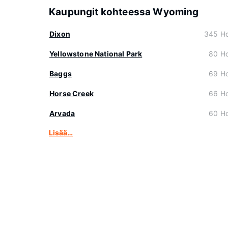
Kaupungit kohteessa Wyoming
Dixon
345 Hot
Yellowstone National Park
80 Hot
Baggs
69 Hot
Horse Creek
66 Hot
Arvada
60 Hot
Lisää…