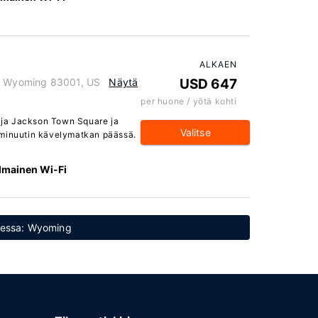
ALKAEN
e, Wyoming 83001, US
Näytä
USD 647
per huone / yötä kohti
, ja Jackson Town Square ja
Valitse
 minuutin kävelymatkan päässä.
Ilmainen Wi-Fi
teessa: Wyoming