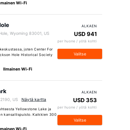
Ilmainen Wi-Fi
Hole
ALKAEN
Hole, Wyoming 83001, US
USD 941
per huone / yötä kohti
 keskustassa, joten Center For
Valitse
ackson Hole Historical Society
Ilmainen Wi-Fi
ark
ALKAEN
82190, US
Näytä kartta
USD 353
per huone / yötä kohti
kohteesta Yellowstone Lake ja
n kansallispuisto. Kaikkien 300
Valitse
lmainen Wi-Fi