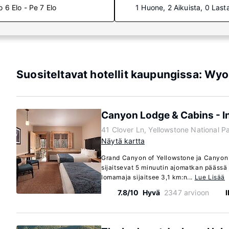
o 6 Elo - Pe 7 Elo
1 Huone, 2 Aikuista, 0 Last
Suositeltavat hotellit kaupungissa: Wy
Canyon Lodge & Cabins - In
41 Clover Ln, Yellowstone National 
Näytä kartta
Grand Canyon of Yellowstone ja Canyon 
sijaitsevat 5 minuutin ajomatkan päässä
lomamaja sijaitsee 3,1 km:n...
Lue Lisää
7.8/10
Hyvä
2347 arvioon