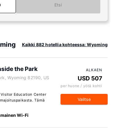
a
Etsi
oming
Kaikki 882 hotellia kohteessa: Wyoming
side the Park
ALKAEN
Park, Wyoming 82190, US
USD 507
per huone / yötä kohti
Visitor Education Center
Valitse
 majoituspaikasta. Tämä
Ilmainen Wi-Fi