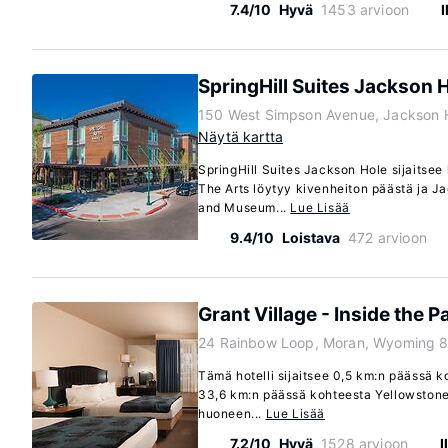
7.4/10
Hyvä
1453 arvioon
SpringHill Suites Jackson 
150 West Simpson Avenue, Jackson 
Näytä kartta
SpringHill Suites Jackson Hole sijaitsee
The Arts löytyy kivenheiton päästä ja J
and Museum...
Lue Lisää
9.4/10
Loistava
472 arvioon
Grant Village - Inside the P
24 Rainbow Loop, Moran, Wyoming 
Tämä hotelli sijaitsee 0,5 km:n päässä 
33,6 km:n päässä kohteesta Yellowstone
huoneen...
Lue Lisää
7.2/10
Hyvä
1528 arvioon
I