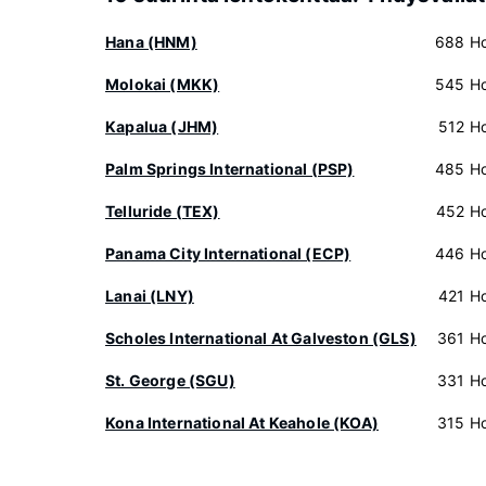
Hana (HNM)
688 Hot
Molokai (MKK)
545 Hot
Kapalua (JHM)
512 Hot
Palm Springs International (PSP)
485 Hot
Telluride (TEX)
452 Hot
Panama City International (ECP)
446 Hot
Lanai (LNY)
421 Hot
Scholes International At Galveston (GLS)
361 Hot
St. George (SGU)
331 Hot
Kona International At Keahole (KOA)
315 Hot