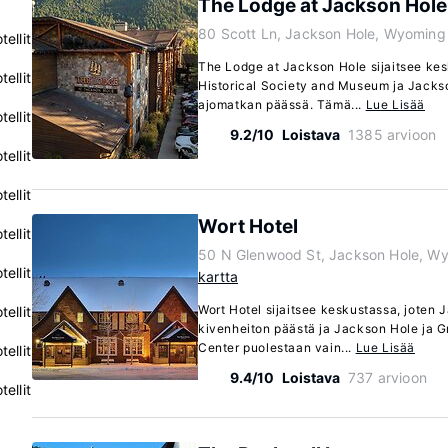
The Lodge at Jackson Hole
80 Scott Ln, Jackson Hole, Wyomin
ellit
The Lodge at Jackson Hole sijaitsee ke
ellit
Historical Society and Museum ja Jacks
ajomatkan päässä. Tämä...
Lue Lisää
ellit
9.2/10
Loistava
1385 arvioon
ellit
ellit
Wort Hotel
ellit
50 N Glenwood St, Jackson Hole, W
ellit
kartta
Wort Hotel sijaitsee keskustassa, joten
ellit
kivenheiton päästä ja Jackson Hole ja Gr
Center puolestaan vain...
Lue Lisää
ellit
9.4/10
Loistava
737 arvioon
ellit