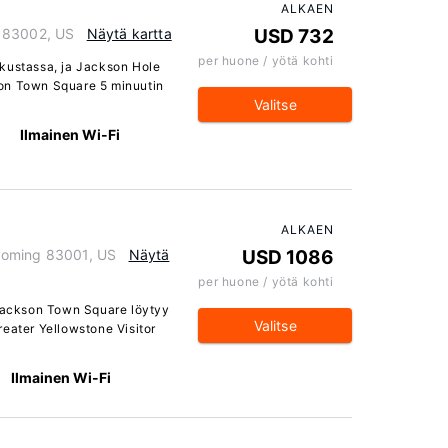
ALKAEN
g 83002, US
Näytä kartta
USD 732
per huone / yötä kohti
skustassa, ja Jackson Hole
on Town Square 5 minuutin
Valitse
Ilmainen Wi-Fi
ALKAEN
yoming 83001, US
Näytä
USD 1086
per huone / yötä kohti
 Jackson Town Square löytyy
Valitse
eater Yellowstone Visitor
Ilmainen Wi-Fi