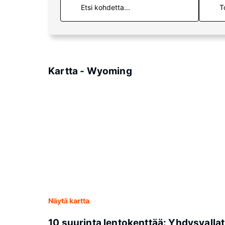
T
Kartta - Wyoming
Näytä kartta
10 suurinta lentokenttää: Yhdysvallat