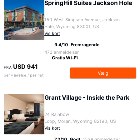
SpringHill Suites Jackson Hole
150 West Simpson Avenue, Jackson
Hole, Wyoming 83001, US
Vis kort
9.4/10
Fremragende
472 anmeldelser
Gratis Wi-Fi
USD 941
FRA
Vælg
per værelse / per nat
Grant Village - Inside the Park
24 Rainbow
Loop, Moran, Wyoming 82190, US
Vis kort
7.2/10
Godt
1528 anmeldelser