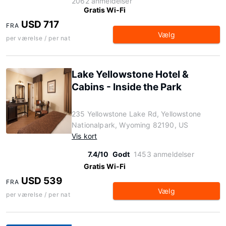
2062 anmeldelser
Gratis Wi-Fi
USD 717
FRA
Vælg
per værelse / per nat
Lake Yellowstone Hotel &
Cabins - Inside the Park
235 Yellowstone Lake Rd, Yellowstone
Nationalpark, Wyoming 82190, US
Vis kort
7.4/10
Godt
1453 anmeldelser
Gratis Wi-Fi
USD 539
FRA
Vælg
per værelse / per nat