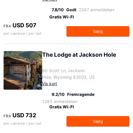
7.8/10
Godt
2347 anmeldelser
Gratis Wi-Fi
USD 507
FRA
Vælg
per værelse / per nat
The Lodge at Jackson Hole
80 Scott Ln, Jackson
Hole, Wyoming 83002, US
Vis kort
9.2/10
Fremragende
1385 anmeldelser
Gratis Wi-Fi
USD 732
FRA
Vælg
per værelse / per nat