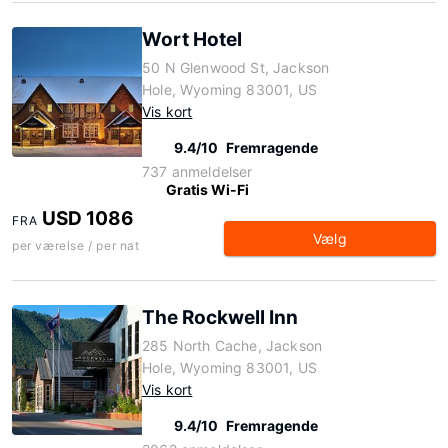
Wort Hotel
50 N Glenwood St, Jackson
Hole, Wyoming 83001, US
Vis kort
9.4/10
Fremragende
737 anmeldelser
Gratis Wi-Fi
USD 1086
FRA
Vælg
per værelse / per nat
The Rockwell Inn
285 North Cache, Jackson
Hole, Wyoming 83001, US
Vis kort
9.4/10
Fremragende