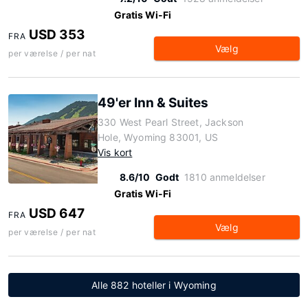
Gratis Wi-Fi
USD 353
FRA
Vælg
per værelse / per nat
49'er Inn & Suites
330 West Pearl Street, Jackson
Hole, Wyoming 83001, US
Vis kort
8.6/10
Godt
1810 anmeldelser
Gratis Wi-Fi
USD 647
FRA
Vælg
per værelse / per nat
Alle 882 hoteller i Wyoming