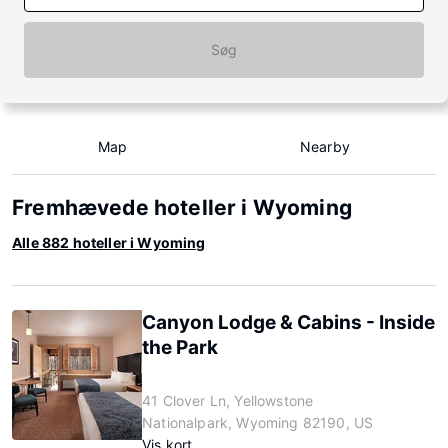
Søg
Map
Nearby
Fremhævede hoteller i Wyoming
Alle 882 hoteller i Wyoming
Canyon Lodge & Cabins - Inside
the Park
41 Clover Ln, Yellowstone
Nationalpark, Wyoming 82190, US
Vis kort