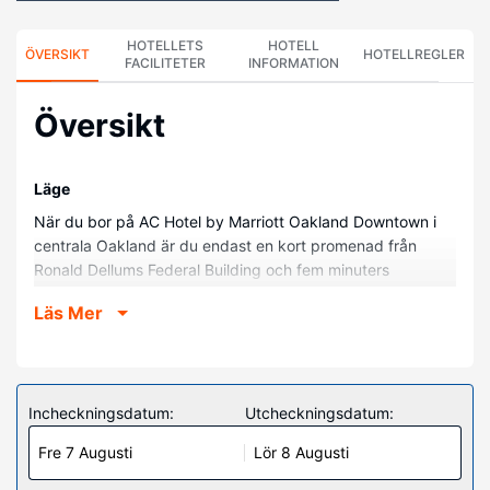
HOTELLETS
HOTELL
ÖVERSIKT
HOTELLREGLER
FACILITETER
INFORMATION
Översikt
Läge
När du bor på AC Hotel by Marriott Oakland Downtown i
centrala Oakland är du endast en kort promenad från
Ronald Dellums Federal Building och fem minuters
promenad från Embarcadero Bay Bicycle Trail. Detta hotell
Läs Mer
ligger 0,4 km från Oakland City Center och 0,6 km från
Fox Theater.
Hotellrum
Känn dig som hemma i ett av de 133 luftkonditionerade
Incheckningsdatum:
Utcheckningsdatum:
rummen med platt-tv. Gratis wi-fi gör att du kan hålla dig
Fre 7 Augusti
Lör 8 Augusti
uppkopplad, och satellit-tv erbjuder underhållning. Privat
badrum med dusch, regndusch och gratis toalettartiklar.