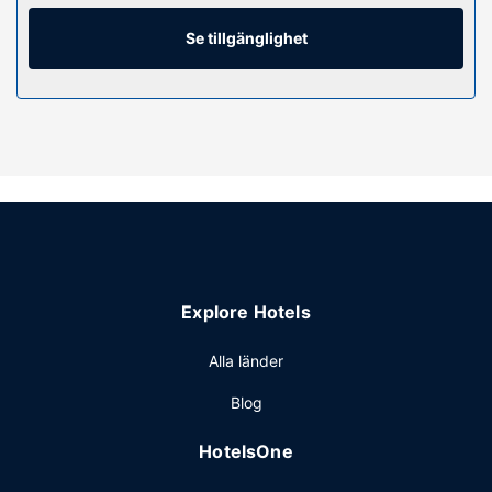
På rummet finns laptopanpassade värdeförvaringsskåp,
skrivbord och telefon med gratis lokalsamtal.
Se tillgänglighet
Bekvämligheter på anläggningen
Här har du tillgång till dygnet runt-öppet fitnesscenter,
gratis wi-fi och bankettsal.
Restaurang
AC Hotel by Marriott Oakland Downtown har en restaurang
där gästerna kan avnjuta en utsökt måltid. Man kan även
köpa nåt på deras livsmedelsaffär/närbutik. Avsluta dagen
med en drink på boendets bar. En gratis frukostbuffé
erbjuds på vardagar mellan 06.30 och 09.00 och på
Explore Hotels
helger mellan 07.00 och 09.30.
Övriga bekvämligheter
Alla länder
Gäster har tillgång till bland annat business-service dygnet
Blog
runt, kemtvätt/tvättjänster och reception (öppen dygnet
runt).
HotelsOne