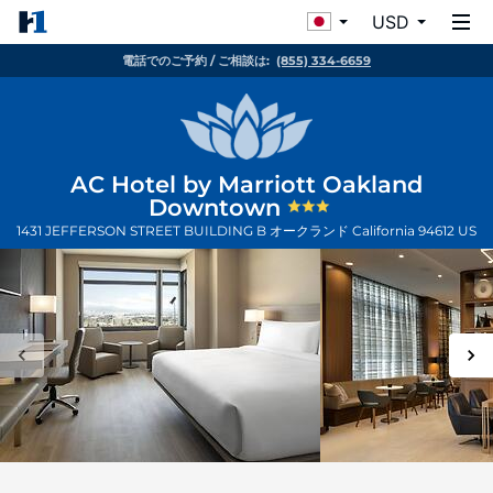
USD
電話でのご予約 / ご相談は:
(855) 334-6659
AC Hotel by Marriott Oakland
Downtown
1431 JEFFERSON STREET BUILDING B
オークランド
California
94612
US