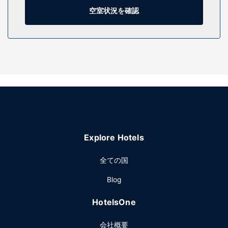
ックス (ノートパソコン収納可能)、デスクの他に、市内通話
空室状況を確認
(無料)付きの電話をご利用いただけます。
施設
24 時間営業のフィットネスセンターなどのレクリエーション
設備のほか、WiFi (無料)、宴会場などの設備をご利用いただ
けます。
レストラン
AC ホテル バイ マリオット・オークランド ダウンタウンでの
お食事はレストランをご利用ください。また軽食には食料雑
貨店 / コンビニエンスストアをご利用いただけます。1 日の
Explore Hotels
終わりは、バー / ラウンジで 1 杯飲んで楽しみましょう。無
料のビュッフェを、平日は 6:30 ～ 9:00 まで、週末は 7:00
全ての国
～ 9:30 までお召し上がりいただけます。
その他の施設
Blog
24 時間対応ビジネスセンター、ドライクリーニング / ランド
HotelsOne
リー サービス、24 時間対応フロントデスクをお使いいただ
けます。
会社概要