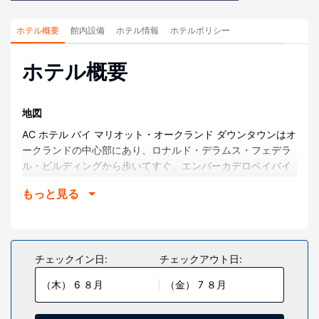
ホテル概要
館内設備
ホテル情報
ホテルポリシー
ホテル概要
地図
AC ホテル バイ マリオット・オークランド ダウンタウンはオ
ークランドの中心部にあり、ロナルド・デラムス・フェデラ
ル・ビルディングから歩いてすぐ、エンバーカデロベイバイ
シクルトレイルからは徒歩 5 分圏内です。 このホテルは、オ
もっと見る
ークランド シティ センター (ショッピング)まで 0.4 km、フ
ォックス シアターまで 0.6 km の場所に位置しています。
部屋
全部で 133 室ある冷房完備の客室には薄型テレビが備わって
チェックイン日:
チェックアウト日:
おり、ゆったりおくつろぎいただけます。WiFi (無料)をお使
（木） 6 ８月
（金） 7 ８月
いいただけるほか、衛星放送の番組をご覧いただけます。シ
ャワーのある専用バスルームには、レインフォールシャワ
ー、バスアメニティ (無料)が備わっています。セーフティボ