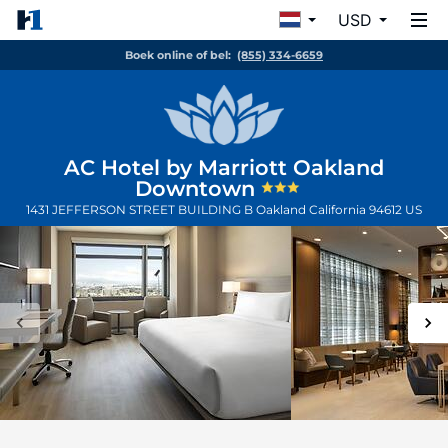
USD
Boek online of bel:
(855) 334-6659
AC Hotel by Marriott Oakland
Downtown
1431 JEFFERSON STREET BUILDING B
Oakland
California
94612
US