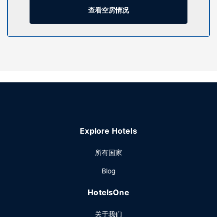
您可充分利用24 小时健身中心等度假设施，此外还有免费
查看空房情况
WiFi和宴会厅等。
餐厅
您可以到服务奥克兰市中心万豪AC酒店住客的餐厅享用一顿美
餐，也可以到杂货店/便利店逛逛。在忙碌的一天后，不妨去酒
吧/酒廊轻松一下。免费自助早餐供应时间为：周一至周五
06:30 至 09:00，周末 07:00 至 09:30。
其他设施
特色服务/设施包括24 小时商务中心、干洗/洗衣服务和24 小
时前台服务。
Explore Hotels
所有国家
Blog
HotelsOne
关于我们