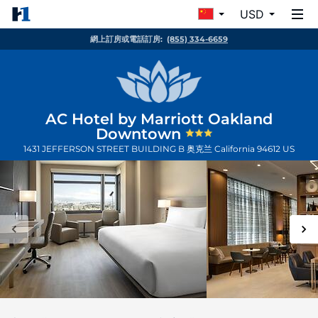
USD
網上訂房或電話訂房:
(855) 334-6659
AC Hotel by Marriott Oakland
Downtown
1431 JEFFERSON STREET BUILDING B
奥克兰
California
94612
US