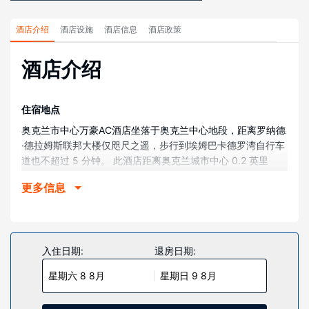
酒店介绍
酒店设施
酒店信息
酒店政策
酒店介绍
住宿地点
奥克兰市中心万豪AC酒店坐落于奥克兰中心地段，距离罗纳德
·德拉姆斯联邦大楼仅咫尺之遥，步行到埃姆巴卡德罗湾自行车
道也不超过 5 分钟。 此酒店距离奥克兰城市中心 0.2 英里
（0.4 公里），距离福克斯剧院 0.4 英里（0.6 公里）。
更多信息
客房
有 133 间空调客房提供平板电视；您定能在旅途中找到家的舒
适。提供免费无线网络，方便您与朋友保持联系；卫星频道可
满足您的娱乐需求。配备淋浴设施的私人浴室提供大花洒淋浴
入住日期:
退房日期:
喷头和免费洗浴用品。便利设施包括可存放笔记本电脑的保险
星期六 8 8月
星期日 9 8月
箱和书桌，以及带有免费市内通话的电话。
物业设施