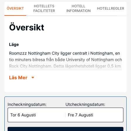
HOTELLETS
HOTELL
ÖVERSIKT
HOTELLREGLER
FACILITETER
INFORMATION
Översikt
Läge
Roomzzz Nottingham City ligger centralt i Nottingham, en
tio minuters bilresa från både University of Nottingham och
Rock City Nottingham. Detta lägenhetshotell ligger 0,5 km
från Nottingham Trent University och 0,8 km från The
Läs Mer
Cornerhouse.
Hotellrum
Känn dig som hemma i ett av de 106 luftkonditionerade
rummen som har pentry med kylskåp och spishäll. Gratis
Incheckningsdatum:
Utcheckningsdatum:
wi-fi gör att du kan hålla dig uppkopplad, och en platt-tv
Tor 6 Augusti
Fre 7 Augusti
erbjuder underhållning. På rummet finns
värdeförvaringsskåp och skrivbord. Städning erbjuds varje
vecka.