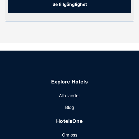
Se tillgänglighet
Bekvämligheter på anläggningen
Detta rökfria lägenhetshotell har rabatterad parkering i
närheten och parkering på annan plats.
Övriga bekvämligheter
Gäster har tillgång till bland annat kemtvätt/tvättjänster,
reception (öppen dygnet runt) och bagageförvaring.
Parkering (avgift tillkommer) erbjuds på plats.
Explore Hotels
Alla länder
Blog
HotelsOne
Om oss