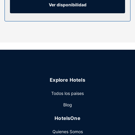
Entre las comodidades, se incluyen caja fuerte y escritorio,
Ver disponibilidad
además de un servicio de limpieza disponible cada
semana.
Servicios hotel
Este apartotel para no fumadores dispone de
aparcamiento con descuento en las inmediaciones y
aparcamiento en las inmediaciones.
Otros servicios
Tendrás tintorería, un servicio de recepción las 24 horas y
consigna de equipaje a tu disposición. Hay un
Explore Hotels
aparcamiento sin asistencia (de pago) disponible.
Todos los paises
Blog
HotelsOne
Quienes Somos