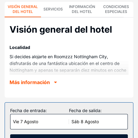
VISIÓN GENERAL
INFORMACIÓN
CONDICIONES
SERVICIOS
DEL HOTEL
DEL HOTEL
ESPECIALES
Visión general del hotel
Localidad
Si decides alojarte en Roomzzz Nottingham City,
disfrutarás de una fantástica ubicación en el centro de
Nottingham y apenas te separarán diez minutos en coche
de University of Nottingham y Auditorio Rock City.
Más información
Además, este apartotel se encuentra a 0,5 km de
Nottingham Trent University y a 0,8 km de The
Cornerhouse.
Habitaciones
Fecha de entrada:
Fecha de salida:
Reserva una de las 106 habitaciones climatizadas, todas
Vie 7 Agosto
Sáb 8 Agosto
equipadas con cocina básica con frigorífico y placa de
cocina. Con la televisión de pantalla plana y la conexión
wifi gratis, tendrás para elegir a la hora de entretenerte.