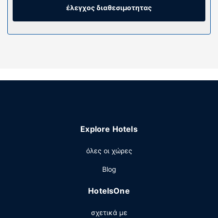
τηλεοράσεις με επίπεδη οθόνη. Οι παροχές
έλεγχος διαθεσιμοτητας
περιλαμβάνουν χρηματοκιβώτια και γραφεία. Παρέχεται
επίσης οροφοκομία εβδομαδιαία.
Παροχές καταλύματος
Αυτό το ξενοδοχείο διαμερισμάτων μη καπνιστών
διαθέτει στάθμευση με έκπτωση σε κοντινή απόσταση
και πάρκινγκ εκτός του καταλύματος.
Άλλες παροχές
Στις σημαντικές παροχές περιλαμβάνονται υπηρεσίες
στεγνοκαθαριστηρίου/πλυντηρίων, ρεσεψιόν όλο το
Explore Hotels
24ωρο και αποθήκευση αποσκευών. Στους χώρους μας
θα βρείτε στάθμευση χωρίς παρκαδόρο (με χρέωση).
όλες οι χώρες
Blog
HotelsOne
σχετικά με