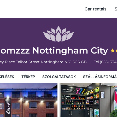
Car rentals
S
olgáltatások
Szállásinformáció
A szálláshely szabályzata
omzzz Nottingham City
ey Place Talbot Street
Nottingham
NG1 5GS
GB
Tel.
(855) 33
KELÉSEK
TÉRKÉP
SZOLGÁLTATÁSOK
SZÁLLÁSINFORMÁ