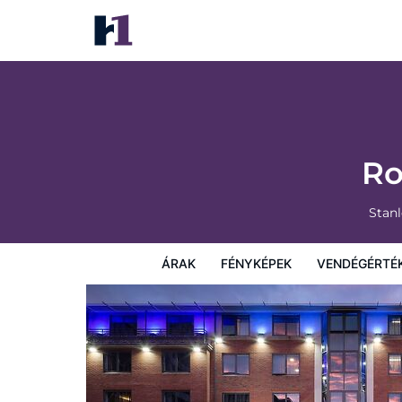
Roomzzz Nottingham City
Árak
Fényképek
Vendégértékelések
Térkép
Sz
Ro
Stanl
ÁRAK
FÉNYKÉPEK
VENDÉGÉRTÉ