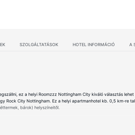
EK
SZOLGÁLTATÁSOK
HOTEL INFORMÁCIÓ
A 
szállni, ez a helyi Roomzzz Nottingham City kiváló választás lehet
gy Rock City Nottingham. Ez a helyi apartmanhotel kb. 0,5 km-re tal
termek, bárok) helyszíneitől.
t (106), továbbá valamennyi szobában található teakonyhák, hűtősze
l kapcsolatban maradhat, a szórakozásról pedig síkképernyős televíz