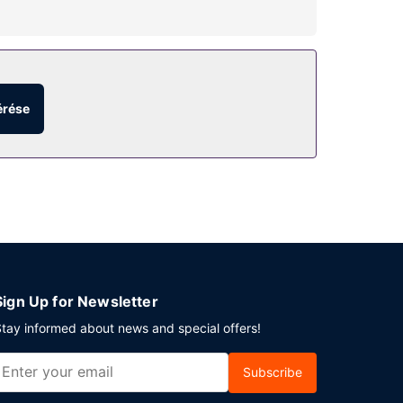
szállás területén kívül.
érése
lehetséges is igénybe vehető. Az autóval érkező
Sign Up for Newsletter
tay informed about news and special offers!
Subscribe