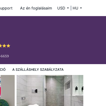
upport
Az én foglalásaim
USD
HU
4-6659
CIÓ
A SZÁLLÁSHELY SZABÁLYZATA