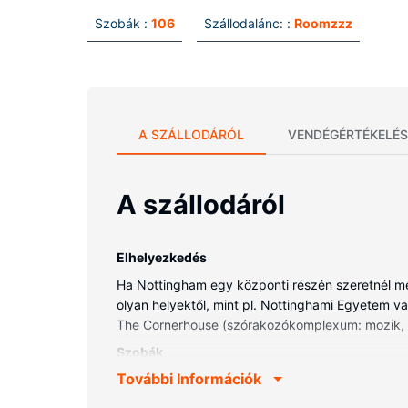
Szobák :
106
Szállodalánc: :
Roomzzz
A SZÁLLODÁRÓL
VENDÉGÉRTÉKELÉS
A szállodáról
Elhelyezkedés
Ha Nottingham egy központi részén szeretnél meg
olyan helyektől, mint pl. Nottinghami Egyetem va
The Cornerhouse (szórakozókomplexum: mozik, ét
Szobák
További Információk
A szálláshely valamennyi szobája légkondicionál
vezeték nélküli internet-hozzáférés segítségéve