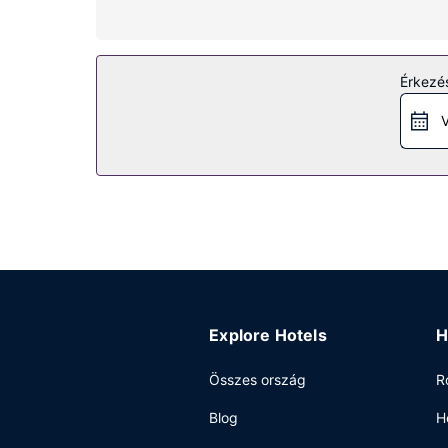
szolgáltatások közé tartozik széfek és íróasztal,
Az ingatlanhoz tartozó felszereltség
Ez a nemdohányzó apartmanhotel a következőket k
Érkezés
Egyéb felszereltség
V
A szálláshelyen vegytisztítási/ruhatisztítási sz
vendégek számára egyéni parkolás (felár ellenébe
Explore Hotels
H
Összes ország
R
Blog
H