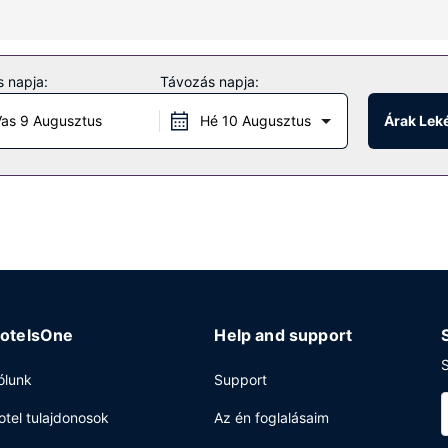
 valamint takarítás hetente.
ínálja: kedvezményes parkolási lehetőség a közelben és parkolás a 
 napja:
Távozás napja:
as 9 Augusztus
Hé 10 Augusztus
Árak Lek
olgáltatások, 24 órában nyitva tartó recepció és poggyászok tárolása 
n) biztosított a helyszínen.
otelsOne
Help and support
S
ólunk
Support
otel tulajdonosok
Az én foglalásaim