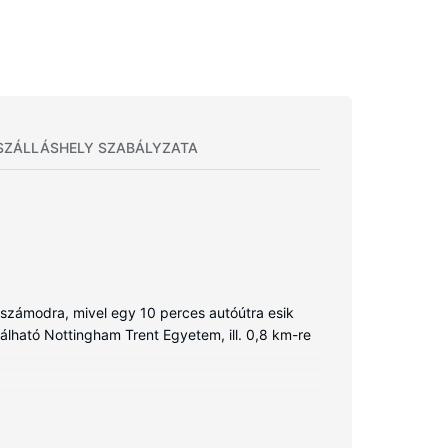
SZÁLLÁSHELY SZABÁLYZATA
 számodra, mivel egy 10 perces autóútra esik
álható Nottingham Trent Egyetem, ill. 0,8 km-re
krény és főzőlap. A rendelkezésre álló ingyenes
ió gondoskodik. A kényelmi felszerelések és